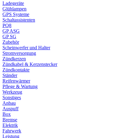
Ladegeräte
Glühlampen
GPS Systeme
Schaltassistenten
PQ8
GP ASG
GP SG
Zubehör
Scheinwerfer und Halter
Stromversorgung
Zündkerzen
Zündkabel & Kerzenstecker
Zündkontakte
Ständer
Reifenwärmer
Pflege & Wartung
Werkzeug
Sonstiges
Anbau
Auspuff
Box
Bremse
Elektrik
Fahrwerk
Leistung