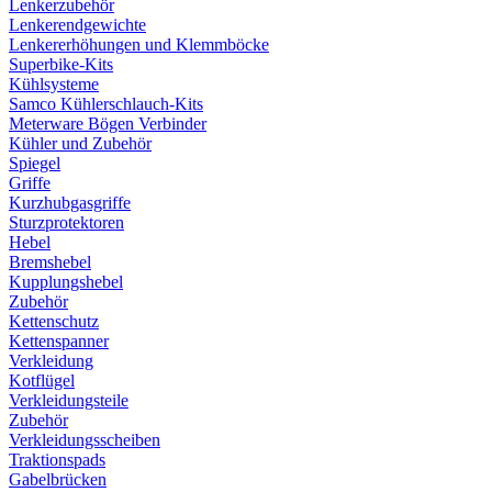
Lenkerzubehör
Lenkerendgewichte
Lenkererhöhungen und Klemmböcke
Superbike-Kits
Kühlsysteme
Samco Kühlerschlauch-Kits
Meterware Bögen Verbinder
Kühler und Zubehör
Spiegel
Griffe
Kurzhubgasgriffe
Sturzprotektoren
Hebel
Bremshebel
Kupplungshebel
Zubehör
Kettenschutz
Kettenspanner
Verkleidung
Kotflügel
Verkleidungsteile
Zubehör
Verkleidungsscheiben
Traktionspads
Gabelbrücken