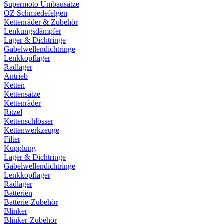
Supermoto Umbausätze
OZ Schmiedefelgen
Kettenräder & Zubehör
Lenkungsdämpfer
Lager & Dichtringe
Gabelwellendichtringe
Lenkkopflager
Radlager
Antrieb
Ketten
Kettensätze
Kettenräder
Ritzel
Kettenschlösser
Kettenwerkzeuge
Filter
Kupplung
Lager & Dichtringe
Gabelwellendichtringe
Lenkkopflager
Radlager
Batterien
Batterie-Zubehör
Blinker
Blinker-Zubehör