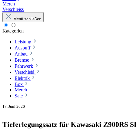
Merch
Verschleiss
Menü schließen
Kategorien
Leistung
Auspuff
Anbau
Bremse
Fahrwerk
Verschleiß
Elektrik
Box
Merch
Sale
17. Juni 2026
|
Tieferlegungssatz für Kawasaki Z900RS S