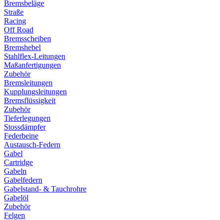
Bremsbeläge
Straße
Racing
Off Road
Bremsscheiben
Bremshebel
Stahlflex-Leitungen
Maßanfertigungen
Zubehör
Bremsleitungen
Kupplungsleitungen
Bremsflüssigkeit
Zubehör
Tieferlegungen
Stossdämpfer
Federbeine
Austausch-Federn
Gabel
Cartridge
Gabeln
Gabelfedern
Gabelstand- & Tauchrohre
Gabelöl
Zubehör
Felgen