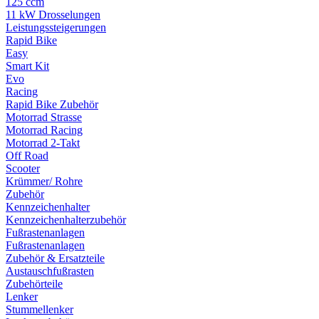
125 ccm
11 kW Drosselungen
Leistungssteigerungen
Rapid Bike
Easy
Smart Kit
Evo
Racing
Rapid Bike Zubehör
Motorrad Strasse
Motorrad Racing
Motorrad 2-Takt
Off Road
Scooter
Krümmer/ Rohre
Zubehör
Kennzeichenhalter
Kennzeichenhalterzubehör
Fußrastenanlagen
Fußrastenanlagen
Zubehör & Ersatzteile
Austauschfußrasten
Zubehörteile
Lenker
Stummellenker