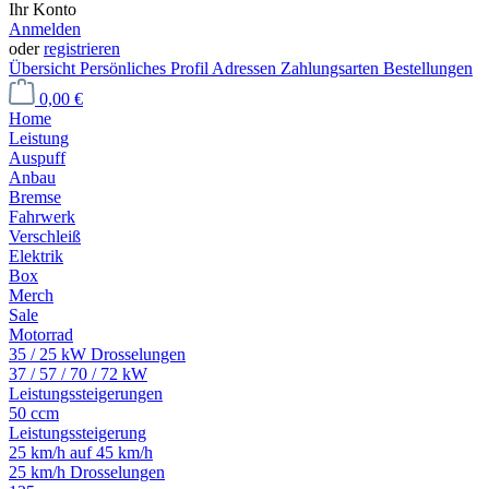
Ihr Konto
Anmelden
oder
registrieren
Übersicht
Persönliches Profil
Adressen
Zahlungsarten
Bestellungen
0,00 €
Home
Leistung
Auspuff
Anbau
Bremse
Fahrwerk
Verschleiß
Elektrik
Box
Merch
Sale
Motorrad
35 / 25 kW Drosselungen
37 / 57 / 70 / 72 kW
Leistungssteigerungen
50 ccm
Leistungssteigerung
25 km/h auf 45 km/h
25 km/h Drosselungen