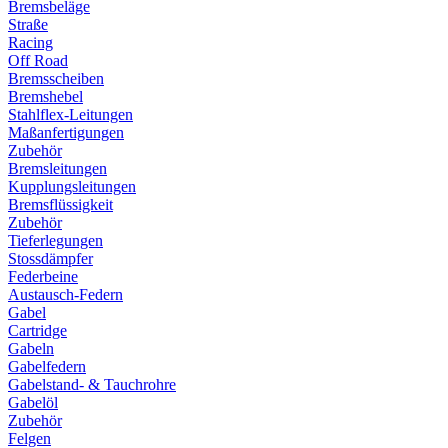
Bremsbeläge
Straße
Racing
Off Road
Bremsscheiben
Bremshebel
Stahlflex-Leitungen
Maßanfertigungen
Zubehör
Bremsleitungen
Kupplungsleitungen
Bremsflüssigkeit
Zubehör
Tieferlegungen
Stossdämpfer
Federbeine
Austausch-Federn
Gabel
Cartridge
Gabeln
Gabelfedern
Gabelstand- & Tauchrohre
Gabelöl
Zubehör
Felgen