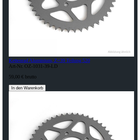
Kettenrad Aluminium, Z=39 Teilung 520
Art-Nr. OZ-1031-39-LD
59,00 € brutto
In den Warenkorb