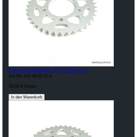
Kettenrad Aluminium, Z=35 Teilung 415
Art-Nr. OZ-4633-35-L
59,00 € brutto
In den Warenkorb