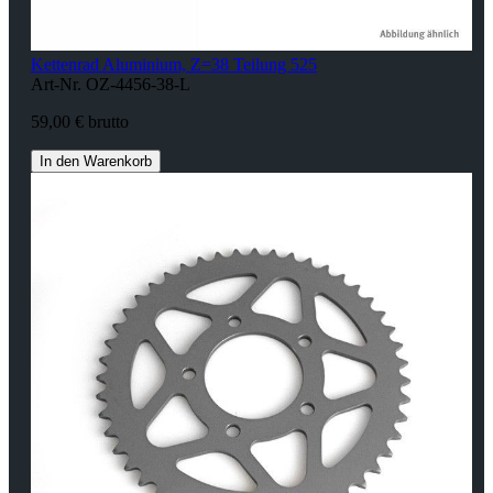
Kettenrad Aluminium, Z=38 Teilung 525
Art-Nr. OZ-4456-38-L
59,00 € brutto
In den Warenkorb