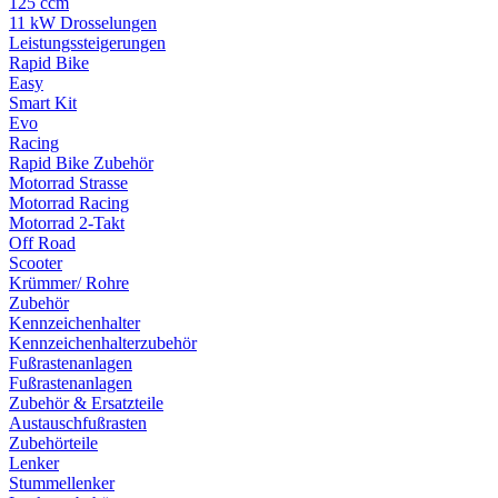
125 ccm
11 kW Drosselungen
Leistungssteigerungen
Rapid Bike
Easy
Smart Kit
Evo
Racing
Rapid Bike Zubehör
Motorrad Strasse
Motorrad Racing
Motorrad 2-Takt
Off Road
Scooter
Krümmer/ Rohre
Zubehör
Kennzeichenhalter
Kennzeichenhalterzubehör
Fußrastenanlagen
Fußrastenanlagen
Zubehör & Ersatzteile
Austauschfußrasten
Zubehörteile
Lenker
Stummellenker