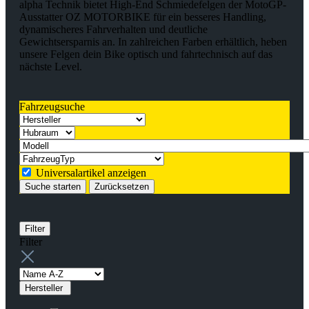
alpha Technik bietet High-End Schmiedefelgen der MotoGP-
Ausstatter OZ MOTORBIKE für ein besseres Handling,
dynamischeres Fahrverhalten und deutliche
Gewichtsersparnis an. In zahlreichen Farben erhältlich, heben
unsere Felgen dein Bike optisch und fahrtechnisch auf das
nächste Level.
Fahrzeugsuche
Universalartikel anzeigen
Suche starten
Zurücksetzen
Filter
Filter
Hersteller