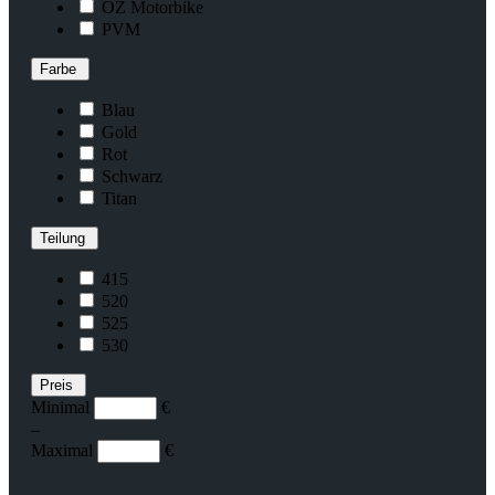
OZ Motorbike
PVM
Farbe
Blau
Gold
Rot
Schwarz
Titan
Teilung
415
520
525
530
Preis
Minimal
€
–
Maximal
€