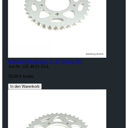
Kettenrad Aluminium, Z=33 Teilung 415
Art-Nr. OZ-4633-33-L
59,00 € brutto
In den Warenkorb