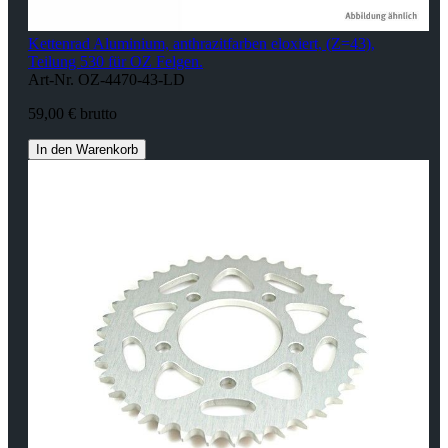
Kettenrad Aluminium, anthrazitfarben eloxiert, (Z=43),
Teilung 530 für OZ Felgen.
Art-Nr. OZ-4470-43-LD
59,00 € brutto
In den Warenkorb