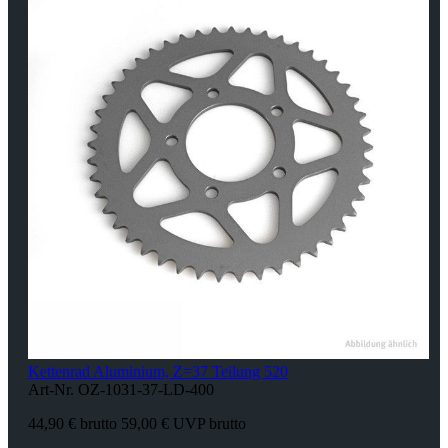
Kettenrad Aluminium, Z=37 Teilung 520
Art-Nr. OZ-1031-37-LD-400
44,90 € brutto
59,00 € UVP brutto