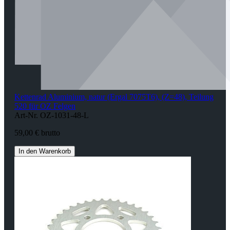
Kettenrad Aluminium, natur (Ergal 7075T6), (Z=48), Teilung
520 für OZ Felgen
Art-Nr. OZ-1031-48-L
59,00 € brutto
In den Warenkorb