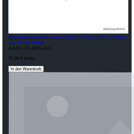
Kettenrad Aluminium, natur (Ergal 7075T6), (Z=43), Teilung
530 für OZ Felgen.
Art-Nr. OZ-4470-43-L
59,00 € brutto
In den Warenkorb