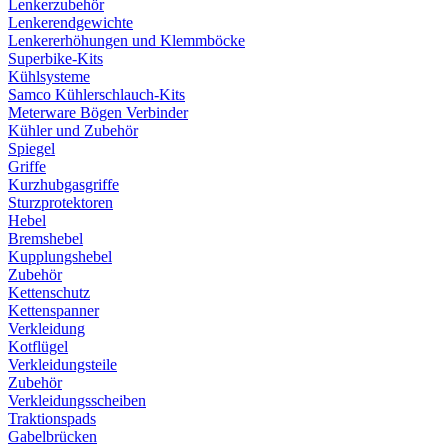
Lenkerzubehör
Lenkerendgewichte
Lenkererhöhungen und Klemmböcke
Superbike-Kits
Kühlsysteme
Samco Kühlerschlauch-Kits
Meterware Bögen Verbinder
Kühler und Zubehör
Spiegel
Griffe
Kurzhubgasgriffe
Sturzprotektoren
Hebel
Bremshebel
Kupplungshebel
Zubehör
Kettenschutz
Kettenspanner
Verkleidung
Kotflügel
Verkleidungsteile
Zubehör
Verkleidungsscheiben
Traktionspads
Gabelbrücken