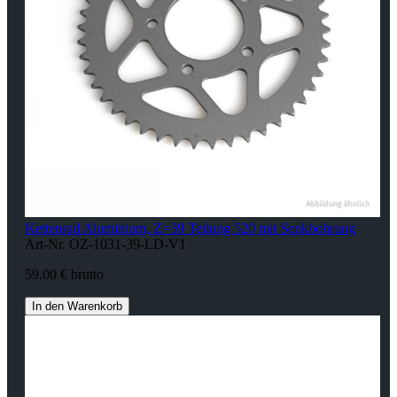
Kettenrad Aluminium, Z=39 Teilung 520 mit Senkbohrung
Art-Nr. OZ-1031-39-LD-V1
59,00 € brutto
In den Warenkorb