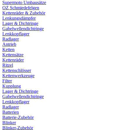
Supermoto Umbausätze
OZ Schmiedefelgen
Kettenräder & Zubehör
Lenkungsdämpfer
Lager & Dichtringe
Gabelwellendichtringe
Lenkkopflager
Radlager
Antrieb
Ketten
Kettensätze
Kettenräder
Ritzel
Kettenschlösser
Kettenwerkzeuge
Filter
Kupplung
Lager & Dichtringe
Gabelwellendichtringe
Lenkkopflager
Radlager
Batterien
Batterie-Zubehör
Blinker
Blinker-Zubehör