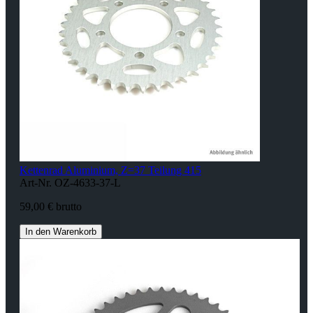
Kettenrad Aluminium, Z=37 Teilung 415
Art-Nr. OZ-4633-37-L
59,00 € brutto
In den Warenkorb