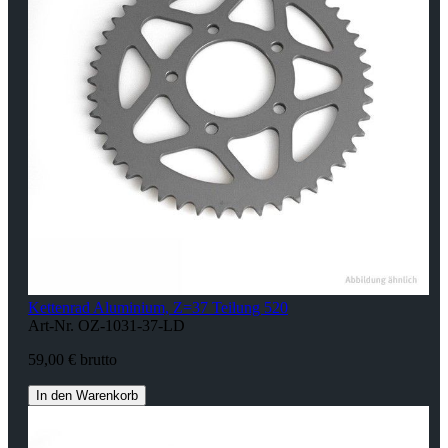
Kettenrad Aluminium, Z=37 Teilung 520
Art-Nr. OZ-1031-37-LD
59,00 € brutto
In den Warenkorb