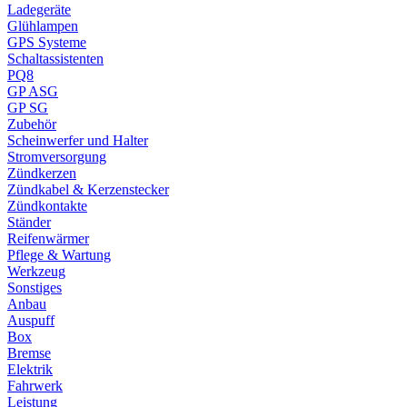
Ladegeräte
Glühlampen
GPS Systeme
Schaltassistenten
PQ8
GP ASG
GP SG
Zubehör
Scheinwerfer und Halter
Stromversorgung
Zündkerzen
Zündkabel & Kerzenstecker
Zündkontakte
Ständer
Reifenwärmer
Pflege & Wartung
Werkzeug
Sonstiges
Anbau
Auspuff
Box
Bremse
Elektrik
Fahrwerk
Leistung