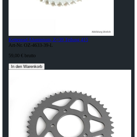
Kettenrad Aluminium, Z=39 Teilung 415
Art-Nr. OZ-4633-39-L
59,00 € brutto
In den Warenkorb