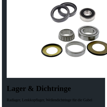
Lager & Dichtringe
Radlager, Lenkkopflager, Wellendichtringe für die Gabel