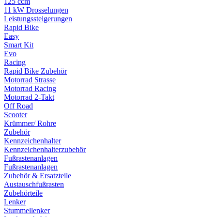
125 ccm
11 kW Drosselungen
Leistungssteigerungen
Rapid Bike
Easy
Smart Kit
Evo
Racing
Rapid Bike Zubehör
Motorrad Strasse
Motorrad Racing
Motorrad 2-Takt
Off Road
Scooter
Krümmer/ Rohre
Zubehör
Kennzeichenhalter
Kennzeichenhalterzubehör
Fußrastenanlagen
Fußrastenanlagen
Zubehör & Ersatzteile
Austauschfußrasten
Zubehörteile
Lenker
Stummellenker