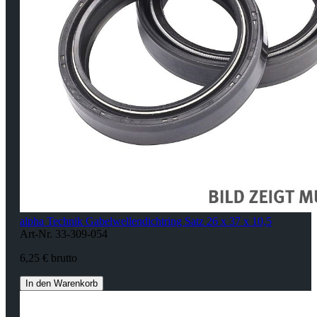
alpha Technik Gabelwellendichtring Satz 26 x 37 x 10,5
Art-Nr. 33-309-054
6,25 € brutto
In den Warenkorb