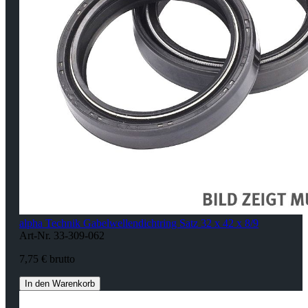
alpha Technik Gabelwellendichtring Satz 32 x 42 x 8/9
Art-Nr. 33-309-062
7,75 € brutto
In den Warenkorb