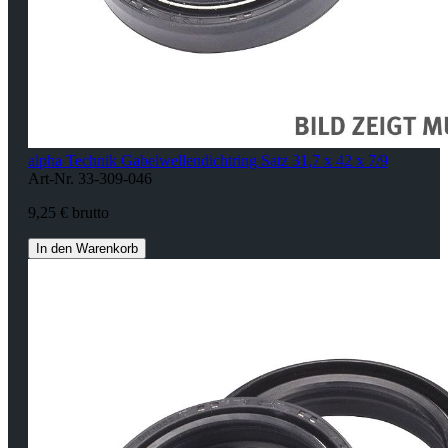
alpha Technik Gabelwellendichtring Satz 31,7 x 42 x 7/9
Art-Nr. 33-309-046
9,25 € brutto
In den Warenkorb