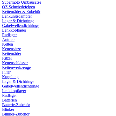
Supermoto Umbausätze
OZ Schmiedefelgen
Kettenräder & Zubehör
Lenkungsdämpfer
Lager & Dichtringe
Gabelwellendichtringe
Lenkkopflager
Radlager
Antrieb
Ketten
Kettensätze
Kettenräder
Ritzel
Kettenschlösser
Kettenwerkzeuge
Filter
Kupplung
Lager & Dichtringe
Gabelwellendichtringe
Lenkkopflager
Radlager
Batterien
Batterie-Zubehör
Blinker
Blinker-Zubehör