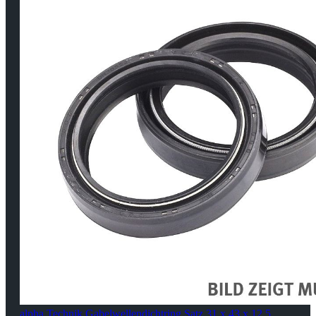
alpha Technik Gabelwellendichtring Satz 31 x 43 x 12,5