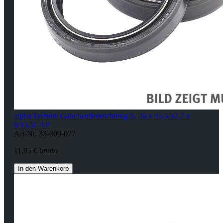
alpha Technik Gabelwellendichtring S. 26 x 35,5/37,7 x
6/13,5CAP
Art-Nr. 33-309-077
11,95 € brutto
In den Warenkorb