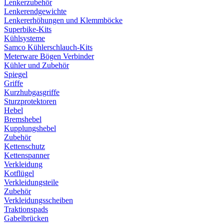
Lenkerzubehör
Lenkerendgewichte
Lenkererhöhungen und Klemmböcke
Superbike-Kits
Kühlsysteme
Samco Kühlerschlauch-Kits
Meterware Bögen Verbinder
Kühler und Zubehör
Spiegel
Griffe
Kurzhubgasgriffe
Sturzprotektoren
Hebel
Bremshebel
Kupplungshebel
Zubehör
Kettenschutz
Kettenspanner
Verkleidung
Kotflügel
Verkleidungsteile
Zubehör
Verkleidungsscheiben
Traktionspads
Gabelbrücken