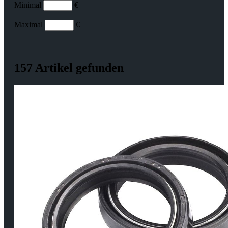
Minimal
€
–
Maximal
€
157 Artikel gefunden