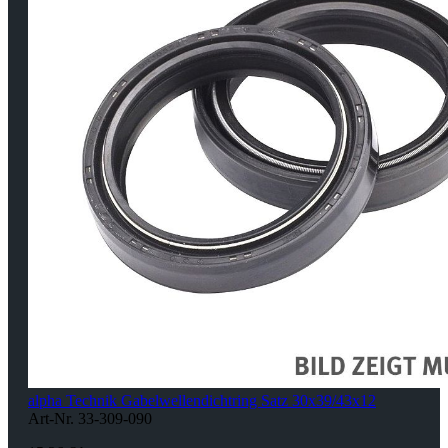
alpha Technik Gabelwellendichtring Satz 30x39/43x12
Art-Nr. 33-309-090