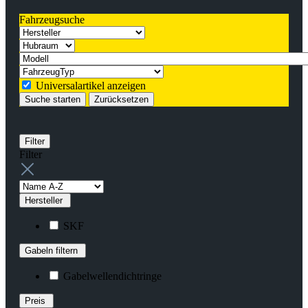
Fahrzeugsuche
Universalartikel anzeigen
Suche starten
Zurücksetzen
Filter
Filter
Hersteller
SKF
Gabeln filtern
Gabelwellendichtringe
Preis