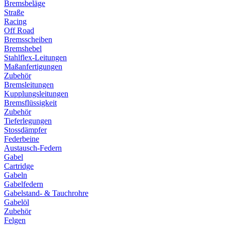
Bremsbeläge
Straße
Racing
Off Road
Bremsscheiben
Bremshebel
Stahlflex-Leitungen
Maßanfertigungen
Zubehör
Bremsleitungen
Kupplungsleitungen
Bremsflüssigkeit
Zubehör
Tieferlegungen
Stossdämpfer
Federbeine
Austausch-Federn
Gabel
Cartridge
Gabeln
Gabelfedern
Gabelstand- & Tauchrohre
Gabelöl
Zubehör
Felgen