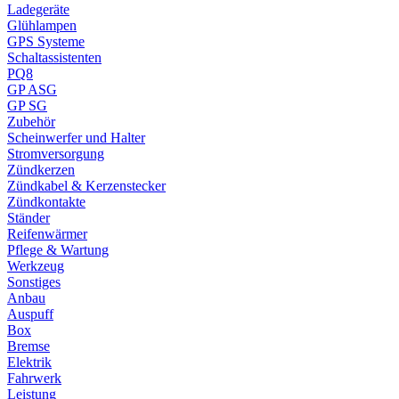
Ladegeräte
Glühlampen
GPS Systeme
Schaltassistenten
PQ8
GP ASG
GP SG
Zubehör
Scheinwerfer und Halter
Stromversorgung
Zündkerzen
Zündkabel & Kerzenstecker
Zündkontakte
Ständer
Reifenwärmer
Pflege & Wartung
Werkzeug
Sonstiges
Anbau
Auspuff
Box
Bremse
Elektrik
Fahrwerk
Leistung