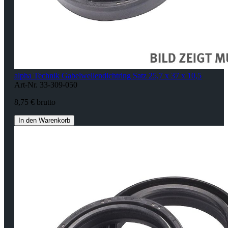
alpha Technik Gabelwellendichtring Satz 25,7 x 37 x 10,5
Art-Nr. 33-309-050
8,75 € brutto
In den Warenkorb