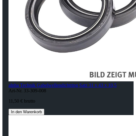
alpha Technik Gabelwellendichtring Satz 31 x 43 x 10,5
Art-Nr. 33-309-008
11,50 € brutto
In den Warenkorb