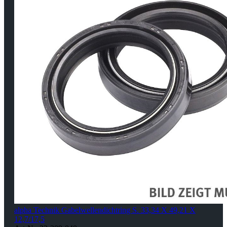
alpha Technik Gabelwellendichtring S. 33,34 X 49,21 X
12,7/17,5