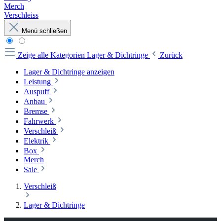
Merch
Verschleiss
Menü schließen
Zeige alle Kategorien
Lager & Dichtringe
Zurück
Lager & Dichtringe anzeigen
Leistung
Auspuff
Anbau
Bremse
Fahrwerk
Verschleiß
Elektrik
Box
Merch
Sale
Verschleiß
Lager & Dichtringe