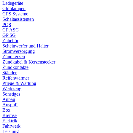
Ladegeräte
Glühlampen
GPS Systeme
Schaltassistenten
PQ8
GP ASG
GP SG
Zubehör
Scheinwerfer und Halter
Stromversorgung
Zündkerzen
Zündkabel & Kerzenstecker
Zündkontakte
Ständer
Reifenwärmer
Pflege & Wartung
Werkzeug
Sonstiges
Anbau
Auspuff
Box
Bremse
Elektrik
Fahrwerk
Leistung