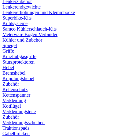
Lenkerzubehör
Lenkerendgewichte
Lenkererhöhungen und Klemmböcke
Superbike-Kits
Kühlsysteme
Samco Kühlerschlauch-Kits
Meterware Bögen Verbinder
Kühler und Zubehör
Spiegel
Griffe
Kurzhubgasgriffe
Sturzprotektoren
Hebel
Bremshebel
Kupplungshebel
Zubehör
Kettenschutz
Kettenspanner
Verkleidung
Kotflügel
Verkleidungsteile
Zubehör
Verkleidungsscheiben
Traktionspads
Gabelbrücken