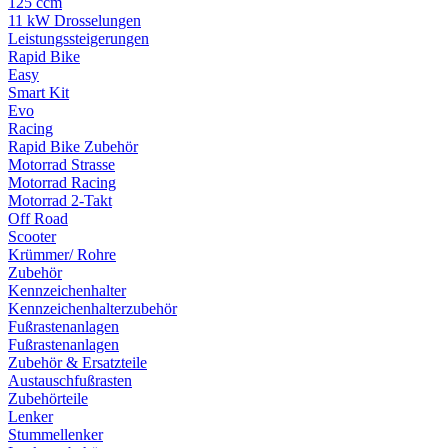
125 ccm
11 kW Drosselungen
Leistungssteigerungen
Rapid Bike
Easy
Smart Kit
Evo
Racing
Rapid Bike Zubehör
Motorrad Strasse
Motorrad Racing
Motorrad 2-Takt
Off Road
Scooter
Krümmer/ Rohre
Zubehör
Kennzeichenhalter
Kennzeichenhalterzubehör
Fußrastenanlagen
Fußrastenanlagen
Zubehör & Ersatzteile
Austauschfußrasten
Zubehörteile
Lenker
Stummellenker