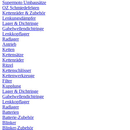
Supermoto Umbausätze
OZ Schmiedefelgen
Kettenräder & Zubehör
Lenkungsdämpfer
Lager & Dichtringe
Gabelwellendichtringe
Lenkkopflager
Radlager
Antrieb
Ketten
Kettensätze
Kettenräder
Ritzel
Kettenschlösser
Kettenwerkzeuge
Filter
Kupplung
Lager & Dichtringe
Gabelwellendichtringe
Lenkkopflager
Radlager
Batterien
Batterie-Zubehör
Blinker
Blinker-Zubehör