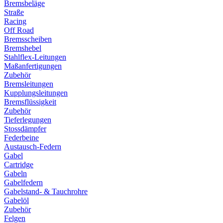
Bremsbeläge
Straße
Racing
Off Road
Bremsscheiben
Bremshebel
Stahlflex-Leitungen
Maßanfertigungen
Zubehör
Bremsleitungen
Kupplungsleitungen
Bremsflüssigkeit
Zubehör
Tieferlegungen
Stossdämpfer
Federbeine
Austausch-Federn
Gabel
Cartridge
Gabeln
Gabelfedern
Gabelstand- & Tauchrohre
Gabelöl
Zubehör
Felgen