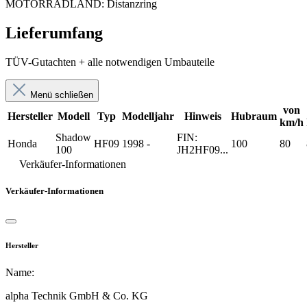
MOTORRADLAND: Distanzring
Lieferumfang
TÜV-Gutachten + alle notwendigen Umbauteile
Menü schließen
von
Hersteller
Modell
Typ
Modelljahr
Hinweis
Hubraum
km/h
Shadow
FIN:
Honda
HF09
1998 -
100
80
100
JH2HF09...
Verkäufer-Informationen
Verkäufer-Informationen
Hersteller
Name:
alpha Technik GmbH & Co. KG