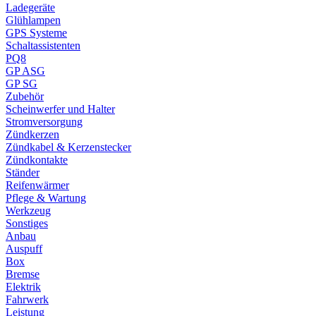
Ladegeräte
Glühlampen
GPS Systeme
Schaltassistenten
PQ8
GP ASG
GP SG
Zubehör
Scheinwerfer und Halter
Stromversorgung
Zündkerzen
Zündkabel & Kerzenstecker
Zündkontakte
Ständer
Reifenwärmer
Pflege & Wartung
Werkzeug
Sonstiges
Anbau
Auspuff
Box
Bremse
Elektrik
Fahrwerk
Leistung