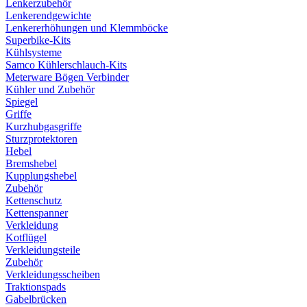
Lenkerzubehör
Lenkerendgewichte
Lenkererhöhungen und Klemmböcke
Superbike-Kits
Kühlsysteme
Samco Kühlerschlauch-Kits
Meterware Bögen Verbinder
Kühler und Zubehör
Spiegel
Griffe
Kurzhubgasgriffe
Sturzprotektoren
Hebel
Bremshebel
Kupplungshebel
Zubehör
Kettenschutz
Kettenspanner
Verkleidung
Kotflügel
Verkleidungsteile
Zubehör
Verkleidungsscheiben
Traktionspads
Gabelbrücken