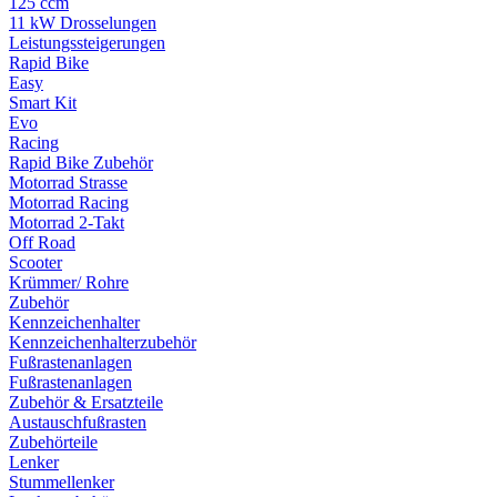
125 ccm
11 kW Drosselungen
Leistungssteigerungen
Rapid Bike
Easy
Smart Kit
Evo
Racing
Rapid Bike Zubehör
Motorrad Strasse
Motorrad Racing
Motorrad 2-Takt
Off Road
Scooter
Krümmer/ Rohre
Zubehör
Kennzeichenhalter
Kennzeichenhalterzubehör
Fußrastenanlagen
Fußrastenanlagen
Zubehör & Ersatzteile
Austauschfußrasten
Zubehörteile
Lenker
Stummellenker