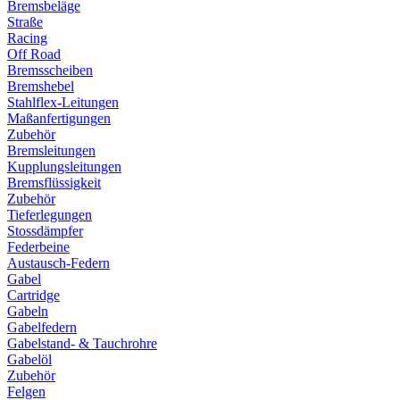
Bremsbeläge
Straße
Racing
Off Road
Bremsscheiben
Bremshebel
Stahlflex-Leitungen
Maßanfertigungen
Zubehör
Bremsleitungen
Kupplungsleitungen
Bremsflüssigkeit
Zubehör
Tieferlegungen
Stossdämpfer
Federbeine
Austausch-Federn
Gabel
Cartridge
Gabeln
Gabelfedern
Gabelstand- & Tauchrohre
Gabelöl
Zubehör
Felgen