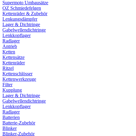
Supermoto Umbausätze
OZ Schmiedefelgen
Kettenräder & Zubehör
Lenkungsdämpfer
Lager & Dichtringe
Gabelwellendichtringe
Lenkkopflager
Radlager
Antrieb
Ketten
Kettensätze
Kettenräder
Ritzel
Kettenschlösser
Kettenwerkzeuge
Filter
Kupplung
Lager & Dichtringe
Gabelwellendichtringe
Lenkkopflager
Radlager
Batterien
Batterie-Zubehör
Blinker
Blinker-Zubehör