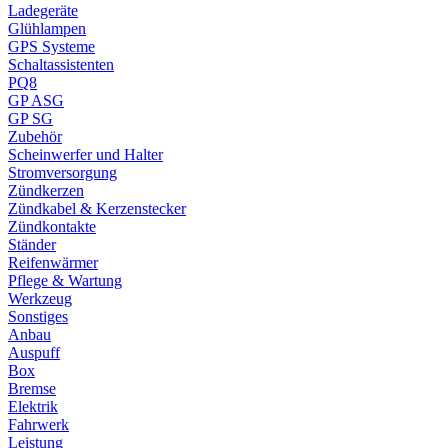
Ladegeräte
Glühlampen
GPS Systeme
Schaltassistenten
PQ8
GP ASG
GP SG
Zubehör
Scheinwerfer und Halter
Stromversorgung
Zündkerzen
Zündkabel & Kerzenstecker
Zündkontakte
Ständer
Reifenwärmer
Pflege & Wartung
Werkzeug
Sonstiges
Anbau
Auspuff
Box
Bremse
Elektrik
Fahrwerk
Leistung