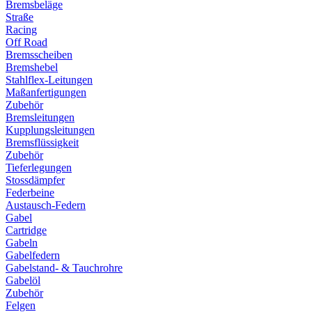
Bremsbeläge
Straße
Racing
Off Road
Bremsscheiben
Bremshebel
Stahlflex-Leitungen
Maßanfertigungen
Zubehör
Bremsleitungen
Kupplungsleitungen
Bremsflüssigkeit
Zubehör
Tieferlegungen
Stossdämpfer
Federbeine
Austausch-Federn
Gabel
Cartridge
Gabeln
Gabelfedern
Gabelstand- & Tauchrohre
Gabelöl
Zubehör
Felgen