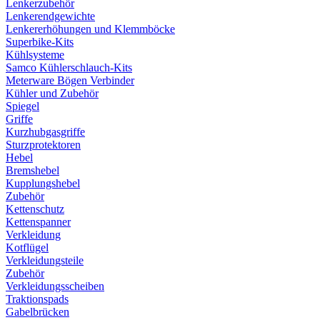
Lenkerzubehör
Lenkerendgewichte
Lenkererhöhungen und Klemmböcke
Superbike-Kits
Kühlsysteme
Samco Kühlerschlauch-Kits
Meterware Bögen Verbinder
Kühler und Zubehör
Spiegel
Griffe
Kurzhubgasgriffe
Sturzprotektoren
Hebel
Bremshebel
Kupplungshebel
Zubehör
Kettenschutz
Kettenspanner
Verkleidung
Kotflügel
Verkleidungsteile
Zubehör
Verkleidungsscheiben
Traktionspads
Gabelbrücken