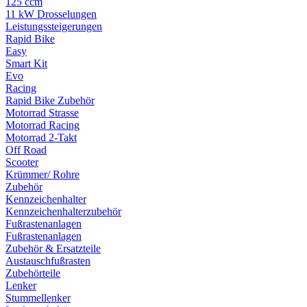
125 ccm
11 kW Drosselungen
Leistungssteigerungen
Rapid Bike
Easy
Smart Kit
Evo
Racing
Rapid Bike Zubehör
Motorrad Strasse
Motorrad Racing
Motorrad 2-Takt
Off Road
Scooter
Krümmer/ Rohre
Zubehör
Kennzeichenhalter
Kennzeichenhalterzubehör
Fußrastenanlagen
Fußrastenanlagen
Zubehör & Ersatzteile
Austauschfußrasten
Zubehörteile
Lenker
Stummellenker