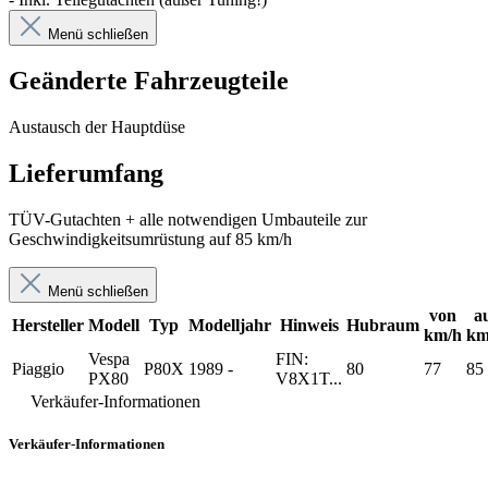
Menü schließen
Geänderte Fahrzeugteile
Austausch der Hauptdüse
Lieferumfang
TÜV-Gutachten + alle notwendigen Umbauteile zur
Geschwindigkeitsumrüstung auf 85 km/h
Menü schließen
von
a
Hersteller
Modell
Typ
Modelljahr
Hinweis
Hubraum
km/h
km
Vespa
FIN:
Piaggio
P80X
1989 -
80
77
85
PX80
V8X1T...
Verkäufer-Informationen
Verkäufer-Informationen