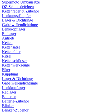
Supermoto Umbausätze
OZ Schmiedefelgen
Kettenräder & Zubehör
Lenkungsdämpfer
Lager & Dichtringe
Gabelwellendichtringe
Lenkkopflager
Radlager
Antrieb
Ketten
Kettensätze
Kettenräder
Ritzel
Kettenschlösser
Kettenwerkzeuge
Filter
Kupplung
Lager & Dichtringe
Gabelwellendichtringe
Lenkkopflager
Radlager
Batterien
Batterie-Zubehör
Blinker
Blinker-Zubehör