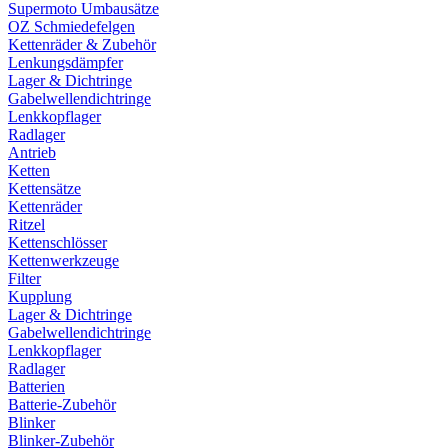
Supermoto Umbausätze
OZ Schmiedefelgen
Kettenräder & Zubehör
Lenkungsdämpfer
Lager & Dichtringe
Gabelwellendichtringe
Lenkkopflager
Radlager
Antrieb
Ketten
Kettensätze
Kettenräder
Ritzel
Kettenschlösser
Kettenwerkzeuge
Filter
Kupplung
Lager & Dichtringe
Gabelwellendichtringe
Lenkkopflager
Radlager
Batterien
Batterie-Zubehör
Blinker
Blinker-Zubehör