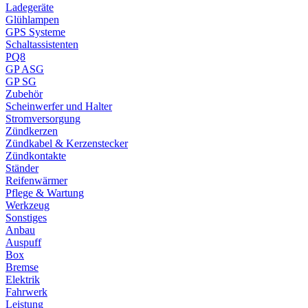
Ladegeräte
Glühlampen
GPS Systeme
Schaltassistenten
PQ8
GP ASG
GP SG
Zubehör
Scheinwerfer und Halter
Stromversorgung
Zündkerzen
Zündkabel & Kerzenstecker
Zündkontakte
Ständer
Reifenwärmer
Pflege & Wartung
Werkzeug
Sonstiges
Anbau
Auspuff
Box
Bremse
Elektrik
Fahrwerk
Leistung