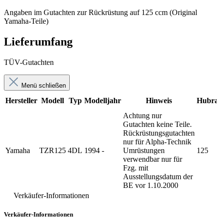
Angaben im Gutachten zur Rückrüstung auf 125 ccm (Original
Yamaha-Teile)
Lieferumfang
TÜV-Gutachten
Menü schließen
Hersteller
Modell
Typ
Modelljahr
Hinweis
Hubr
Achtung nur
Gutachten keine Teile.
Rückrüstungsgutachten
nur für Alpha-Technik
Yamaha
TZR125
4DL
1994 -
Umrüstungen
125
verwendbar nur für
Fzg. mit
Ausstellungsdatum der
BE vor 1.10.2000
Verkäufer-Informationen
Verkäufer-Informationen