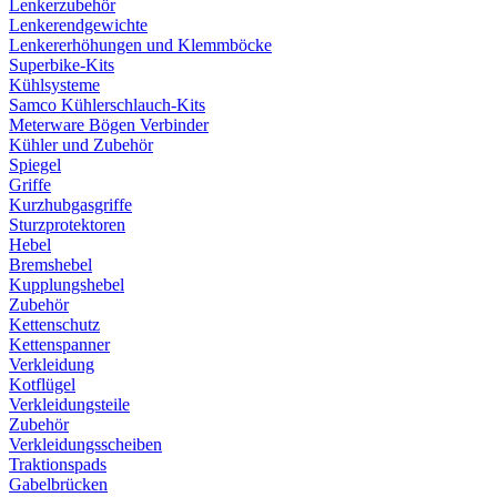
Lenkerzubehör
Lenkerendgewichte
Lenkererhöhungen und Klemmböcke
Superbike-Kits
Kühlsysteme
Samco Kühlerschlauch-Kits
Meterware Bögen Verbinder
Kühler und Zubehör
Spiegel
Griffe
Kurzhubgasgriffe
Sturzprotektoren
Hebel
Bremshebel
Kupplungshebel
Zubehör
Kettenschutz
Kettenspanner
Verkleidung
Kotflügel
Verkleidungsteile
Zubehör
Verkleidungsscheiben
Traktionspads
Gabelbrücken