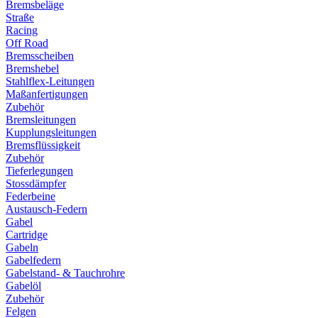
Bremsbeläge
Straße
Racing
Off Road
Bremsscheiben
Bremshebel
Stahlflex-Leitungen
Maßanfertigungen
Zubehör
Bremsleitungen
Kupplungsleitungen
Bremsflüssigkeit
Zubehör
Tieferlegungen
Stossdämpfer
Federbeine
Austausch-Federn
Gabel
Cartridge
Gabeln
Gabelfedern
Gabelstand- & Tauchrohre
Gabelöl
Zubehör
Felgen