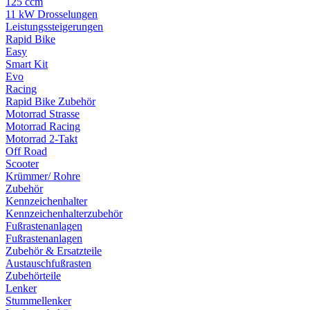
125 ccm
11 kW Drosselungen
Leistungssteigerungen
Rapid Bike
Easy
Smart Kit
Evo
Racing
Rapid Bike Zubehör
Motorrad Strasse
Motorrad Racing
Motorrad 2-Takt
Off Road
Scooter
Krümmer/ Rohre
Zubehör
Kennzeichenhalter
Kennzeichenhalterzubehör
Fußrastenanlagen
Fußrastenanlagen
Zubehör & Ersatzteile
Austauschfußrasten
Zubehörteile
Lenker
Stummellenker