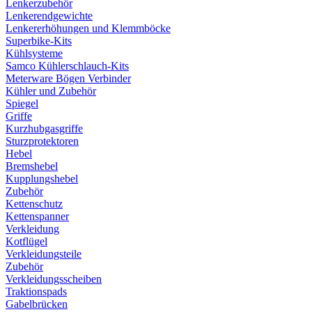
Lenkerzubehör
Lenkerendgewichte
Lenkererhöhungen und Klemmböcke
Superbike-Kits
Kühlsysteme
Samco Kühlerschlauch-Kits
Meterware Bögen Verbinder
Kühler und Zubehör
Spiegel
Griffe
Kurzhubgasgriffe
Sturzprotektoren
Hebel
Bremshebel
Kupplungshebel
Zubehör
Kettenschutz
Kettenspanner
Verkleidung
Kotflügel
Verkleidungsteile
Zubehör
Verkleidungsscheiben
Traktionspads
Gabelbrücken