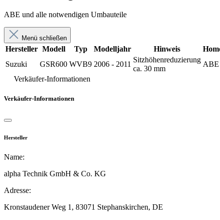
ABE und alle notwendigen Umbauteile
Menü schließen
Hersteller
Modell
Typ
Modelljahr
Hinweis
Homo
Sitzhöhenreduzierung
Suzuki
GSR600
WVB9
2006 - 2011
ABE
ca. 30 mm
Verkäufer-Informationen
Verkäufer-Informationen
Hersteller
Name:
alpha Technik GmbH & Co. KG
Adresse:
Kronstaudener Weg 1,
83071 Stephanskirchen,
DE