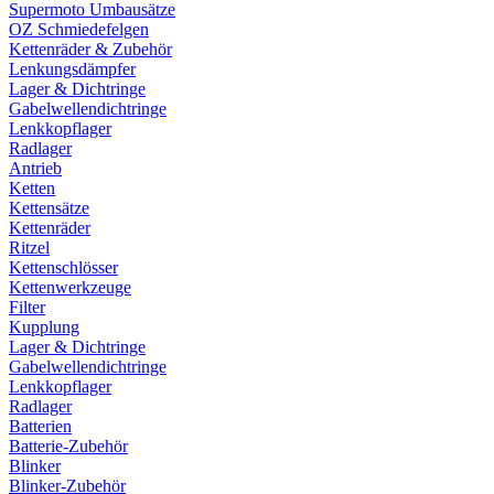
Supermoto Umbausätze
OZ Schmiedefelgen
Kettenräder & Zubehör
Lenkungsdämpfer
Lager & Dichtringe
Gabelwellendichtringe
Lenkkopflager
Radlager
Antrieb
Ketten
Kettensätze
Kettenräder
Ritzel
Kettenschlösser
Kettenwerkzeuge
Filter
Kupplung
Lager & Dichtringe
Gabelwellendichtringe
Lenkkopflager
Radlager
Batterien
Batterie-Zubehör
Blinker
Blinker-Zubehör