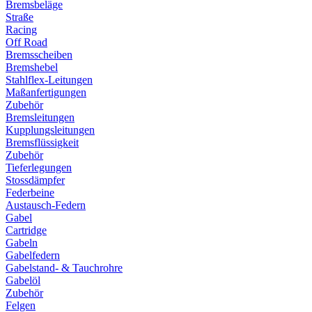
Bremsbeläge
Straße
Racing
Off Road
Bremsscheiben
Bremshebel
Stahlflex-Leitungen
Maßanfertigungen
Zubehör
Bremsleitungen
Kupplungsleitungen
Bremsflüssigkeit
Zubehör
Tieferlegungen
Stossdämpfer
Federbeine
Austausch-Federn
Gabel
Cartridge
Gabeln
Gabelfedern
Gabelstand- & Tauchrohre
Gabelöl
Zubehör
Felgen