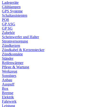
Ladegeräte
Glühlampen
GPS Systeme
Schaltassistenten
PQ8
GP ASG
GP SG
Zubehör
Scheinwerfer und Halter
Stromversorgung
Zündkerzen
Zündkabel & Kerzenstecker
Zündkontakte
Ständer
Reifenwärmer
Pflege & Wartung
Werkzeug
Sonstiges
Anbau
Auspuff
Box
Bremse
Elektrik
Fahrwerk
Leistung