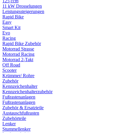
125 ccm
11 kW Drosselungen
Leistungssteigerungen
Rapid Bike
Easy
Smart Kit
Evo
Racing
Rapid Bike Zubehör
Motorrad Strasse
Motorrad Racing
Motorrad 2-Takt
Off Road
Scooter
Krümmer/ Rohre
Zubehör
Kennzeichenhalter
Kennzeichenhalterzubehör
Fußrastenanlagen
Fußrastenanlagen
Zubehör & Ersatzteile
Austauschfußrasten
Zubehörteile
Lenker
Stummellenker