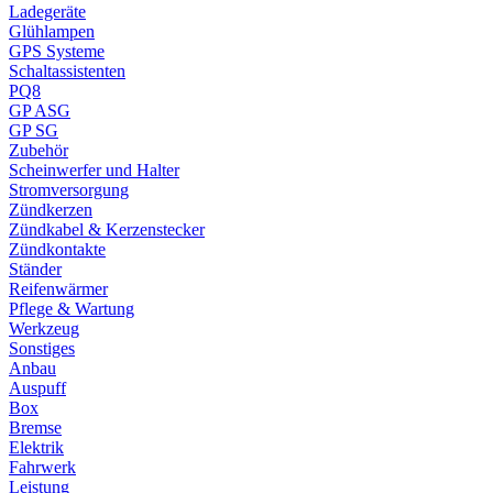
Ladegeräte
Glühlampen
GPS Systeme
Schaltassistenten
PQ8
GP ASG
GP SG
Zubehör
Scheinwerfer und Halter
Stromversorgung
Zündkerzen
Zündkabel & Kerzenstecker
Zündkontakte
Ständer
Reifenwärmer
Pflege & Wartung
Werkzeug
Sonstiges
Anbau
Auspuff
Box
Bremse
Elektrik
Fahrwerk
Leistung