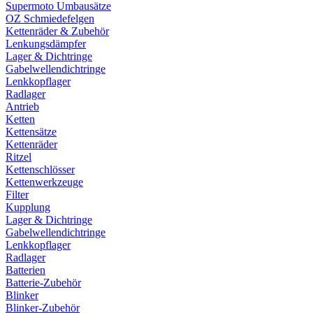
Supermoto Umbausätze
OZ Schmiedefelgen
Kettenräder & Zubehör
Lenkungsdämpfer
Lager & Dichtringe
Gabelwellendichtringe
Lenkkopflager
Radlager
Antrieb
Ketten
Kettensätze
Kettenräder
Ritzel
Kettenschlösser
Kettenwerkzeuge
Filter
Kupplung
Lager & Dichtringe
Gabelwellendichtringe
Lenkkopflager
Radlager
Batterien
Batterie-Zubehör
Blinker
Blinker-Zubehör