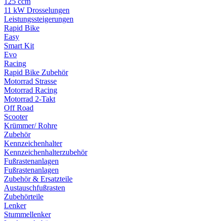
125 ccm
11 kW Drosselungen
Leistungssteigerungen
Rapid Bike
Easy
Smart Kit
Evo
Racing
Rapid Bike Zubehör
Motorrad Strasse
Motorrad Racing
Motorrad 2-Takt
Off Road
Scooter
Krümmer/ Rohre
Zubehör
Kennzeichenhalter
Kennzeichenhalterzubehör
Fußrastenanlagen
Fußrastenanlagen
Zubehör & Ersatzteile
Austauschfußrasten
Zubehörteile
Lenker
Stummellenker