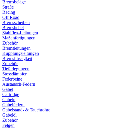
Bremsbeläge
Straße
Racing
Off Road
Bremsscheiben
Bremshebel
Stahlflex-Leitungen
Maßanfertigungen
Zubehör
Bremsleitungen
Kupplungsleitungen
Bremsflüssigkeit
Zubehör
Tieferlegungen
Stossdämpfer
Federbeine
Austausch-Federn
Gabel
Cartridge
Gabeln
Gabelfedern
Gabelstand- & Tauchrohre
Gabelöl
Zubehör
Felgen