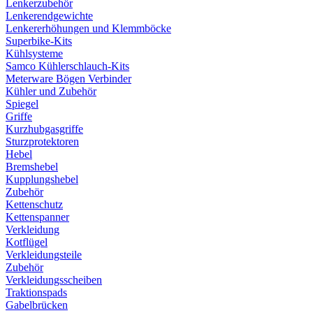
Lenkerzubehör
Lenkerendgewichte
Lenkererhöhungen und Klemmböcke
Superbike-Kits
Kühlsysteme
Samco Kühlerschlauch-Kits
Meterware Bögen Verbinder
Kühler und Zubehör
Spiegel
Griffe
Kurzhubgasgriffe
Sturzprotektoren
Hebel
Bremshebel
Kupplungshebel
Zubehör
Kettenschutz
Kettenspanner
Verkleidung
Kotflügel
Verkleidungsteile
Zubehör
Verkleidungsscheiben
Traktionspads
Gabelbrücken