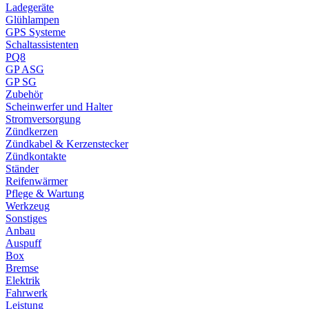
Ladegeräte
Glühlampen
GPS Systeme
Schaltassistenten
PQ8
GP ASG
GP SG
Zubehör
Scheinwerfer und Halter
Stromversorgung
Zündkerzen
Zündkabel & Kerzenstecker
Zündkontakte
Ständer
Reifenwärmer
Pflege & Wartung
Werkzeug
Sonstiges
Anbau
Auspuff
Box
Bremse
Elektrik
Fahrwerk
Leistung