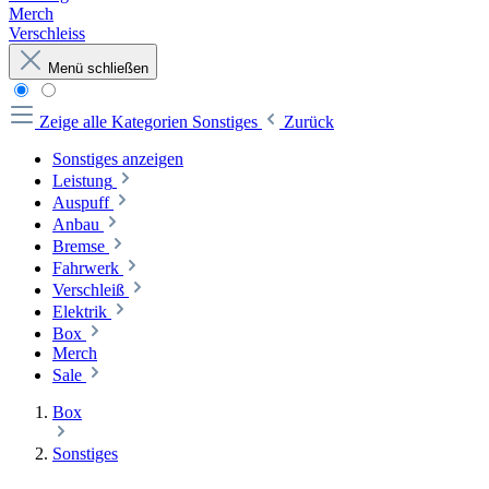
Merch
Verschleiss
Menü schließen
Zeige alle Kategorien
Sonstiges
Zurück
Sonstiges anzeigen
Leistung
Auspuff
Anbau
Bremse
Fahrwerk
Verschleiß
Elektrik
Box
Merch
Sale
Box
Sonstiges