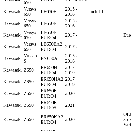
650
Versys
2015 -
Kawasaki
LE650E
auch LT
650
2016
Versys
2015 -
Kawasaki
LE650E
650
2016
Versys
LE650E
Kawasaki
2017 -
Eur
650
EURO4
Versys
LE650EA2
Kawasaki
2017 -
650
EURO4
Vulcan
2015 -
Kawasaki
EN650A
S
2016
ER650H
2017 -
Kawasaki
Z650
EURO4
2019
ER650HA2
2017 -
Kawasaki
Z650
EURO4
2019
ER650K
Kawasaki
Z650
2020 -
EURO4
ER650K
Kawasaki
Z650
2021 -
EURO5
OE
ER650KA2
Kawasaki
Z650
2020 -
35 
EURO4
Vari