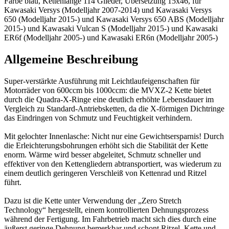
Farbe blau, Kettenlänge 114 Glieder, Übersetzung 15x46, für
Kawasaki Versys (Modelljahr 2007-2014) und Kawasaki Versys
650 (Modelljahr 2015-) und Kawasaki Versys 650 ABS (Modelljahr
2015-) und Kawasaki Vulcan S (Modelljahr 2015-) und Kawasaki
ER6f (Modelljahr 2005-) und Kawasaki ER6n (Modelljahr 2005-)
Allgemeine Beschreibung
Super-verstärkte Ausführung mit Leichtlaufeigenschaften für
Motorräder von 600ccm bis 1000ccm: die MVXZ-2 Kette bietet
durch die Quadra-X-Ringe eine deutlich erhöhte Lebensdauer im
Vergleich zu Standard-Antriebsketten, da die X-förmigen Dichtringe
das Eindringen von Schmutz und Feuchtigkeit verhindern.
Mit gelochter Innenlasche: Nicht nur eine Gewichtsersparnis! Durch
die Erleichterungsbohrungen erhöht sich die Stabilität der Kette
enorm. Wärme wird besser abgeleitet, Schmutz schneller und
effektiver von den Kettengliedern abtransportiert, was wiederum zu
einem deutlich geringeren Verschleiß von Kettenrad und Ritzel
führt.
Dazu ist die Kette unter Verwendung der „Zero Stretch
Technology“ hergestellt, einem kontrollierten Dehnungsprozess
während der Fertigung. Im Fahrbetrieb macht sich dies durch eine
äußerst geringe Dehnung bemerkbar und schont Ritzel, Kette und