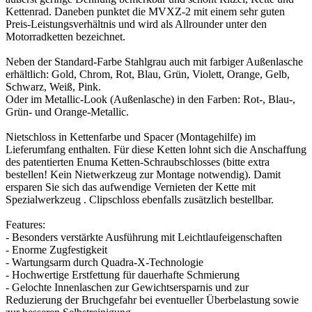
Kettenrad. Daneben punktet die MVXZ-2 mit einem sehr guten
Preis-Leistungsverhältnis und wird als Allrounder unter den
Motorradketten bezeichnet.
Neben der Standard-Farbe Stahlgrau auch mit farbiger Außenlasche
erhältlich: Gold, Chrom, Rot, Blau, Grün, Violett, Orange, Gelb,
Schwarz, Weiß, Pink.
Oder im Metallic-Look (Außenlasche) in den Farben: Rot-, Blau-,
Grün- und Orange-Metallic.
Nietschloss in Kettenfarbe und Spacer (Montagehilfe) im
Lieferumfang enthalten. Für diese Ketten lohnt sich die Anschaffung
des patentierten Enuma Ketten-Schraubschlosses (bitte extra
bestellen! Kein Nietwerkzeug zur Montage notwendig). Damit
ersparen Sie sich das aufwendige Vernieten der Kette mit
Spezialwerkzeug . Clipschloss ebenfalls zusätzlich bestellbar.
Features:
- Besonders verstärkte Ausführung mit Leichtlaufeigenschaften
- Enorme Zugfestigkeit
- Wartungsarm durch Quadra-X-Technologie
- Hochwertige Erstfettung für dauerhafte Schmierung
- Gelochte Innenlaschen zur Gewichtsersparnis und zur
Reduzierung der Bruchgefahr bei eventueller Überbelastung sowie