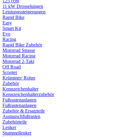
125 ccm
11 kW Drosselungen
Leistungssteigerungen
Rapid Bike
Easy
Smart Kit
Evo
Racing
Rapid Bike Zubehör
Motorrad Strasse
Motorrad Racing
Motorrad 2-Takt
Off Road
Scooter
Krümmer/ Rohre
Zubehör
Kennzeichenhalter
Kennzeichenhalterzubehör
Fußrastenanlagen
Fußrastenanlagen
Zubehör & Ersatzteile
Austauschfußrasten
Zubehörteile
Lenker
Stummellenker