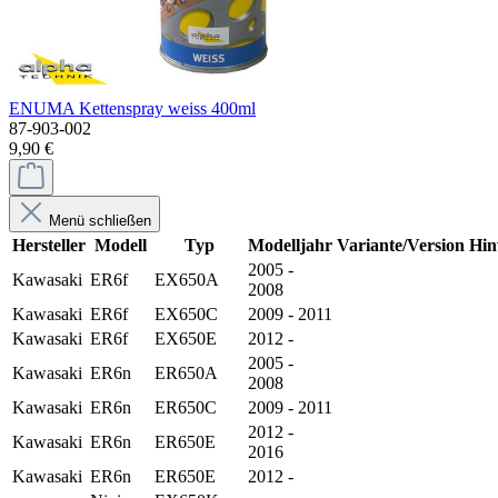
ENUMA Kettenspray weiss 400ml
87-903-002
9,90 €
Menü schließen
Hersteller
Modell
Typ
Modelljahr
Variante/Version
Hin
2005 -
Kawasaki
ER6f
EX650A
2008
Kawasaki
ER6f
EX650C
2009 - 2011
Kawasaki
ER6f
EX650E
2012 -
2005 -
Kawasaki
ER6n
ER650A
2008
Kawasaki
ER6n
ER650C
2009 - 2011
2012 -
Kawasaki
ER6n
ER650E
2016
Kawasaki
ER6n
ER650E
2012 -