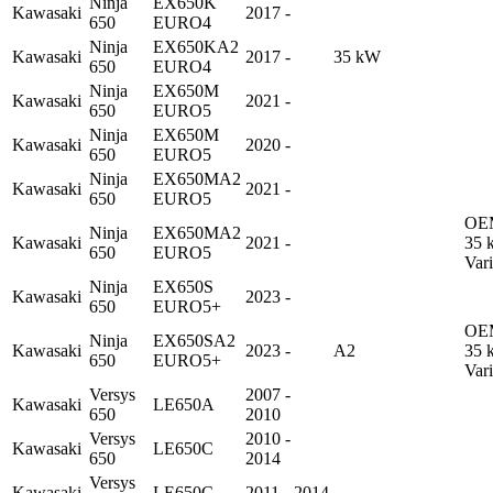
Ninja
EX650K
Kawasaki
2017 -
650
EURO4
Ninja
EX650KA2
Kawasaki
2017 -
35 kW
650
EURO4
Ninja
EX650M
Kawasaki
2021 -
650
EURO5
Ninja
EX650M
Kawasaki
2020 -
650
EURO5
Ninja
EX650MA2
Kawasaki
2021 -
650
EURO5
OE
Ninja
EX650MA2
Kawasaki
2021 -
35 
650
EURO5
Vari
Ninja
EX650S
Kawasaki
2023 -
650
EURO5+
OE
Ninja
EX650SA2
Kawasaki
2023 -
A2
35 
650
EURO5+
Vari
Versys
2007 -
Kawasaki
LE650A
650
2010
Versys
2010 -
Kawasaki
LE650C
650
2014
Versys
Kawasaki
LE650C
2011 - 2014