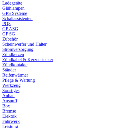
Ladegeräte
Glühlampen
GPS Systeme
Schaltassistenten
PQ8
GP ASG
GP SG
Zubehör
Scheinwerfer und Halter
Stromversorgung
Zündkerzen
Zündkabel & Kerzenstecker
Zündkontakte
Ständer
Reifenwärmer
Pflege & Wartung
Werkzeug
Sonstiges
Anbau
Auspuff
Box
Bremse
Elektrik
Fahrwerk
Leistung