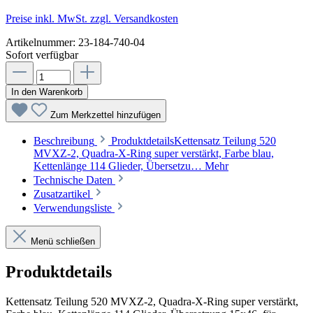
Preise inkl. MwSt. zzgl. Versandkosten
Artikelnummer:
23-184-740-04
Sofort verfügbar
In den Warenkorb
Zum Merkzettel hinzufügen
Beschreibung
ProduktdetailsKettensatz Teilung 520
MVXZ-2, Quadra-X-Ring super verstärkt, Farbe blau,
Kettenlänge 114 Glieder, Übersetzu…
Mehr
Technische Daten
Zusatzartikel
Verwendungsliste
Menü schließen
Produktdetails
Kettensatz Teilung 520 MVXZ-2, Quadra-X-Ring super verstärkt,