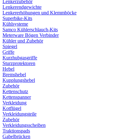
Lenkerzubehör
Lenkerendgewichte
Lenkererhöhungen und Klemmböcke
Superbike-Kits
Kühlsysteme
Samco Kühlerschlauch-Kits
Meterware Bögen Verbinder
Kühler und Zubehör
Spiegel
Griffe
Kurzhubgasgriffe
Sturzprotektoren
Hebel
Bremshebel
Kupplungshebel
Zubehör
Kettenschutz
Kettenspanner
Verkleidung
Kotflügel
Verkleidungsteile
Zubehör
Verkleidungsscheiben
Traktionspads
Gabelbrücken