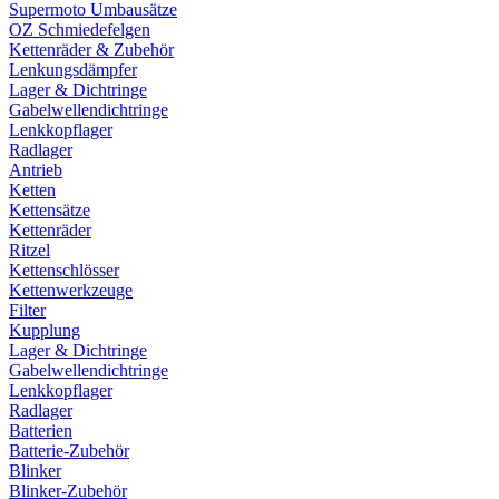
Supermoto Umbausätze
OZ Schmiedefelgen
Kettenräder & Zubehör
Lenkungsdämpfer
Lager & Dichtringe
Gabelwellendichtringe
Lenkkopflager
Radlager
Antrieb
Ketten
Kettensätze
Kettenräder
Ritzel
Kettenschlösser
Kettenwerkzeuge
Filter
Kupplung
Lager & Dichtringe
Gabelwellendichtringe
Lenkkopflager
Radlager
Batterien
Batterie-Zubehör
Blinker
Blinker-Zubehör