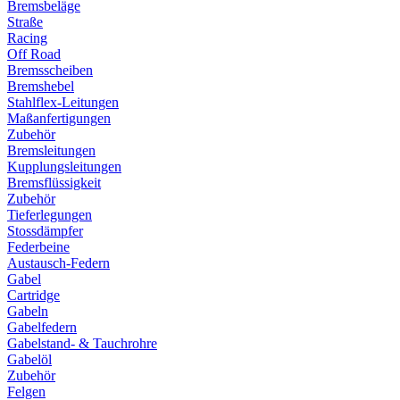
Bremsbeläge
Straße
Racing
Off Road
Bremsscheiben
Bremshebel
Stahlflex-Leitungen
Maßanfertigungen
Zubehör
Bremsleitungen
Kupplungsleitungen
Bremsflüssigkeit
Zubehör
Tieferlegungen
Stossdämpfer
Federbeine
Austausch-Federn
Gabel
Cartridge
Gabeln
Gabelfedern
Gabelstand- & Tauchrohre
Gabelöl
Zubehör
Felgen