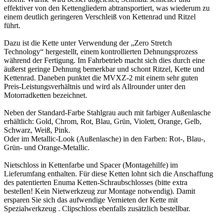
effektiver von den Kettengliedern abtransportiert, was wiederum zu
einem deutlich geringeren Verschleiß von Kettenrad und Ritzel
führt.
Dazu ist die Kette unter Verwendung der „Zero Stretch
Technology“ hergestellt, einem kontrollierten Dehnungsprozess
während der Fertigung. Im Fahrbetrieb macht sich dies durch eine
äußerst geringe Dehnung bemerkbar und schont Ritzel, Kette und
Kettenrad. Daneben punktet die MVXZ-2 mit einem sehr guten
Preis-Leistungsverhältnis und wird als Allrounder unter den
Motorradketten bezeichnet.
Neben der Standard-Farbe Stahlgrau auch mit farbiger Außenlasche
erhältlich: Gold, Chrom, Rot, Blau, Grün, Violett, Orange, Gelb,
Schwarz, Weiß, Pink.
Oder im Metallic-Look (Außenlasche) in den Farben: Rot-, Blau-,
Grün- und Orange-Metallic.
Nietschloss in Kettenfarbe und Spacer (Montagehilfe) im
Lieferumfang enthalten. Für diese Ketten lohnt sich die Anschaffung
des patentierten Enuma Ketten-Schraubschlosses (bitte extra
bestellen! Kein Nietwerkzeug zur Montage notwendig). Damit
ersparen Sie sich das aufwendige Vernieten der Kette mit
Spezialwerkzeug . Clipschloss ebenfalls zusätzlich bestellbar.