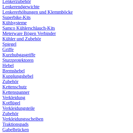
Lenkerzubehör
Lenkerendgewichte
Lenkererhöhungen und Klemmböcke
Superbike-Kits
Kühlsysteme
Samco Kühlerschlauch-Kits
Meterware Bögen Verbinder
Kühler und Zubehör
Spiegel
Griffe
Kurzhubgasgriffe
Sturzprotektoren
Hebel
Bremshebel
Kupplungshebel
Zubehör
Kettenschutz
Kettenspanner
Verkleidung
Kotflügel
Verkleidungsteile
Zubehör
Verkleidungsscheiben
Traktionspads
Gabelbrücken