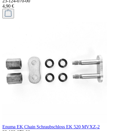
23-124-070-00
4,90 €
Enuma EK Chain Schraubschloss EK 520 MVXZ-2