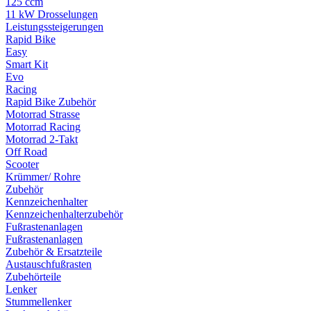
125 ccm
11 kW Drosselungen
Leistungssteigerungen
Rapid Bike
Easy
Smart Kit
Evo
Racing
Rapid Bike Zubehör
Motorrad Strasse
Motorrad Racing
Motorrad 2-Takt
Off Road
Scooter
Krümmer/ Rohre
Zubehör
Kennzeichenhalter
Kennzeichenhalterzubehör
Fußrastenanlagen
Fußrastenanlagen
Zubehör & Ersatzteile
Austauschfußrasten
Zubehörteile
Lenker
Stummellenker