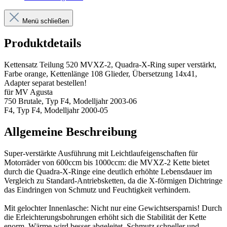
Menü schließen
Produktdetails
Kettensatz Teilung 520 MVXZ-2, Quadra-X-Ring super verstärkt,
Farbe orange, Kettenlänge 108 Glieder, Übersetzung 14x41,
Adapter separat bestellen!
für MV Agusta
750 Brutale, Typ F4, Modelljahr 2003-06
F4, Typ F4, Modelljahr 2000-05
Allgemeine Beschreibung
Super-verstärkte Ausführung mit Leichtlaufeigenschaften für
Motorräder von 600ccm bis 1000ccm: die MVXZ-2 Kette bietet
durch die Quadra-X-Ringe eine deutlich erhöhte Lebensdauer im
Vergleich zu Standard-Antriebsketten, da die X-förmigen Dichtringe
das Eindringen von Schmutz und Feuchtigkeit verhindern.
Mit gelochter Innenlasche: Nicht nur eine Gewichtsersparnis! Durch
die Erleichterungsbohrungen erhöht sich die Stabilität der Kette
enorm. Wärme wird besser abgeleitet, Schmutz schneller und