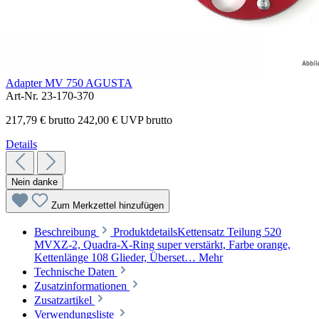
Adapter MV 750 AGUSTA
Art-Nr. 23-170-370
217,79 € brutto
242,00 € UVP brutto
Details
Nein danke
Zum Merkzettel hinzufügen
Beschreibung
ProduktdetailsKettensatz Teilung 520
MVXZ-2, Quadra-X-Ring super verstärkt, Farbe orange,
Kettenlänge 108 Glieder, Überset…
Mehr
Technische Daten
Zusatzinformationen
Zusatzartikel
Verwendungsliste