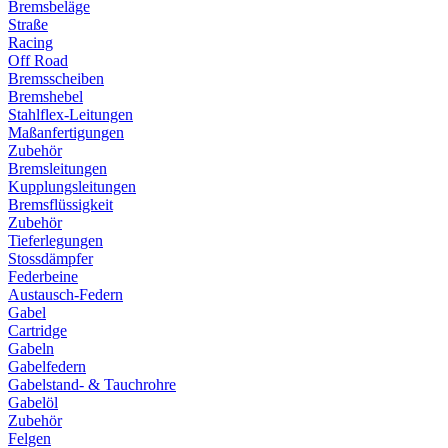
Bremsbeläge
Straße
Racing
Off Road
Bremsscheiben
Bremshebel
Stahlflex-Leitungen
Maßanfertigungen
Zubehör
Bremsleitungen
Kupplungsleitungen
Bremsflüssigkeit
Zubehör
Tieferlegungen
Stossdämpfer
Federbeine
Austausch-Federn
Gabel
Cartridge
Gabeln
Gabelfedern
Gabelstand- & Tauchrohre
Gabelöl
Zubehör
Felgen