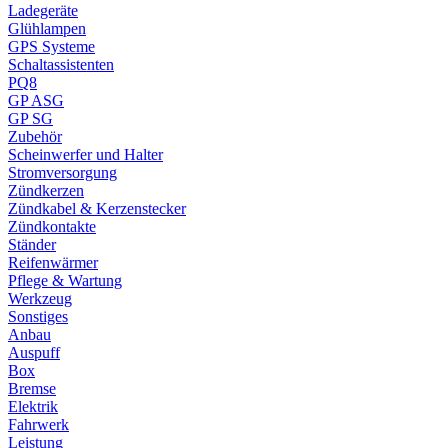
Ladegeräte
Glühlampen
GPS Systeme
Schaltassistenten
PQ8
GP ASG
GP SG
Zubehör
Scheinwerfer und Halter
Stromversorgung
Zündkerzen
Zündkabel & Kerzenstecker
Zündkontakte
Ständer
Reifenwärmer
Pflege & Wartung
Werkzeug
Sonstiges
Anbau
Auspuff
Box
Bremse
Elektrik
Fahrwerk
Leistung