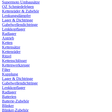
Supermoto Umbausätze
OZ Schmiedefelgen
Kettenräder & Zubehör
Lenkungsdämpfer
Lager & Dichtringe
Gabelwellendichtringe
Lenkkopflager
Radlager
Antrieb
Ketten
Kettensätze
Kettenräder
Ritzel
Kettenschlösser
Kettenwerkzeuge
Filter
Kupplung
Lager & Dichtringe
Gabelwellendichtringe
Lenkkopflager
Radlager
Batterien
Batterie-Zubehör
Blinker
Blinker-Zubehör