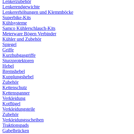
Lenkerzubehör
Lenkerendgewichte
Lenkererhöhungen und Klemmböcke
Superbike-Kits
Kühlsysteme
Samco Kühlerschlauch-Kits
Meterware Bögen Verbinder
Kühler und Zubehör
Spiegel
Griffe
Kurzhubgasgriffe
Sturzprotektoren
Hebel
Bremshebel
Kupplungshebel
Zubehör
Kettenschutz
Kettenspanner
Verkleidung
Kotflügel
Verkleidungsteile
Zubehör
Verkleidungsscheiben
Traktionspads
Gabelbrücken