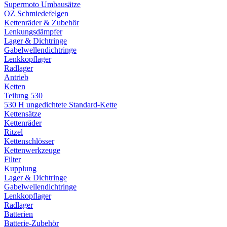
Supermoto Umbausätze
OZ Schmiedefelgen
Kettenräder & Zubehör
Lenkungsdämpfer
Lager & Dichtringe
Gabelwellendichtringe
Lenkkopflager
Radlager
Antrieb
Ketten
Teilung 530
530 H ungedichtete Standard-Kette
Kettensätze
Kettenräder
Ritzel
Kettenschlösser
Kettenwerkzeuge
Filter
Kupplung
Lager & Dichtringe
Gabelwellendichtringe
Lenkkopflager
Radlager
Batterien
Batterie-Zubehör