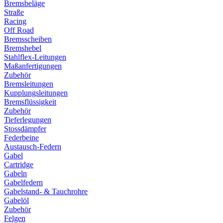
Bremsbeläge
Straße
Racing
Off Road
Bremsscheiben
Bremshebel
Stahlflex-Leitungen
Maßanfertigungen
Zubehör
Bremsleitungen
Kupplungsleitungen
Bremsflüssigkeit
Zubehör
Tieferlegungen
Stossdämpfer
Federbeine
Austausch-Federn
Gabel
Cartridge
Gabeln
Gabelfedern
Gabelstand- & Tauchrohre
Gabelöl
Zubehör
Felgen