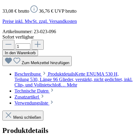
33,08 € brutto
36,76 € UVP brutto
Preise inkl. MwSt. zzgl. Versandkosten
Artikelnummer:
23-023-096
Sofort verfügbar
In den Warenkorb
Zum Merkzettel hinzufügen
Beschreibung
ProduktdetailsKette ENUMA 530 H,
Teilung 530, Länge 96 Glieder, verstärkt, nicht gedichtet, inkl.
Clip- und Vollnietschloß…
Mehr
Technische Daten
Zusatzartikel
Verwendungsliste
Menü schließen
Produktdetails