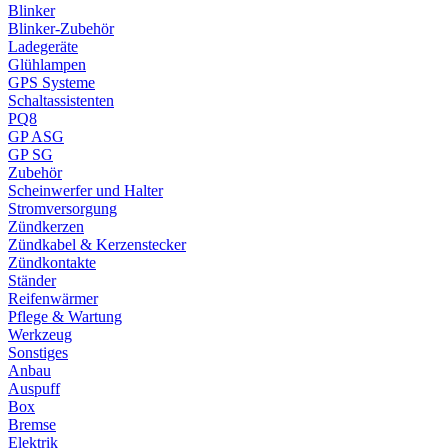
Blinker
Blinker-Zubehör
Ladegeräte
Glühlampen
GPS Systeme
Schaltassistenten
PQ8
GP ASG
GP SG
Zubehör
Scheinwerfer und Halter
Stromversorgung
Zündkerzen
Zündkabel & Kerzenstecker
Zündkontakte
Ständer
Reifenwärmer
Pflege & Wartung
Werkzeug
Sonstiges
Anbau
Auspuff
Box
Bremse
Elektrik