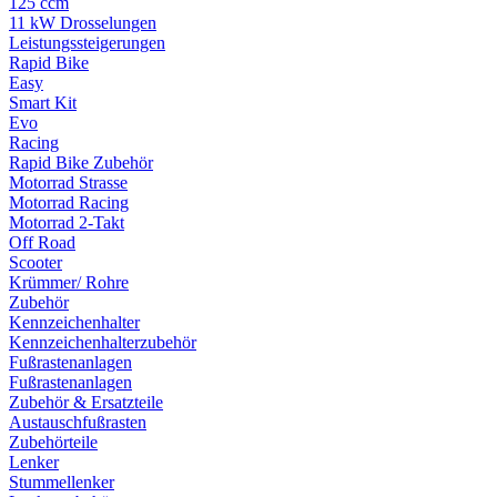
125 ccm
11 kW Drosselungen
Leistungssteigerungen
Rapid Bike
Easy
Smart Kit
Evo
Racing
Rapid Bike Zubehör
Motorrad Strasse
Motorrad Racing
Motorrad 2-Takt
Off Road
Scooter
Krümmer/ Rohre
Zubehör
Kennzeichenhalter
Kennzeichenhalterzubehör
Fußrastenanlagen
Fußrastenanlagen
Zubehör & Ersatzteile
Austauschfußrasten
Zubehörteile
Lenker
Stummellenker