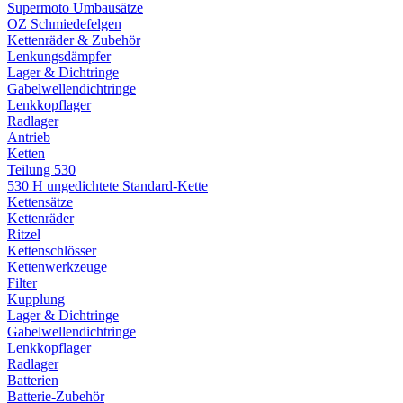
Supermoto Umbausätze
OZ Schmiedefelgen
Kettenräder & Zubehör
Lenkungsdämpfer
Lager & Dichtringe
Gabelwellendichtringe
Lenkkopflager
Radlager
Antrieb
Ketten
Teilung 530
530 H ungedichtete Standard-Kette
Kettensätze
Kettenräder
Ritzel
Kettenschlösser
Kettenwerkzeuge
Filter
Kupplung
Lager & Dichtringe
Gabelwellendichtringe
Lenkkopflager
Radlager
Batterien
Batterie-Zubehör