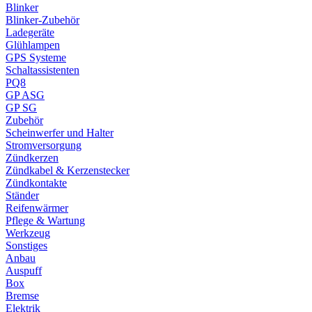
Blinker
Blinker-Zubehör
Ladegeräte
Glühlampen
GPS Systeme
Schaltassistenten
PQ8
GP ASG
GP SG
Zubehör
Scheinwerfer und Halter
Stromversorgung
Zündkerzen
Zündkabel & Kerzenstecker
Zündkontakte
Ständer
Reifenwärmer
Pflege & Wartung
Werkzeug
Sonstiges
Anbau
Auspuff
Box
Bremse
Elektrik