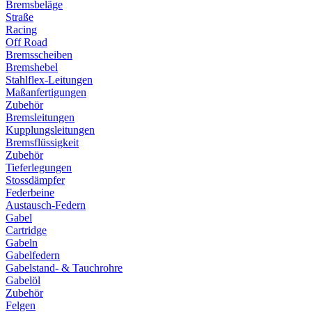
Bremsbeläge
Straße
Racing
Off Road
Bremsscheiben
Bremshebel
Stahlflex-Leitungen
Maßanfertigungen
Zubehör
Bremsleitungen
Kupplungsleitungen
Bremsflüssigkeit
Zubehör
Tieferlegungen
Stossdämpfer
Federbeine
Austausch-Federn
Gabel
Cartridge
Gabeln
Gabelfedern
Gabelstand- & Tauchrohre
Gabelöl
Zubehör
Felgen