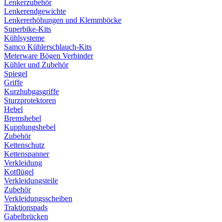
Lenkerzubehör
Lenkerendgewichte
Lenkererhöhungen und Klemmböcke
Superbike-Kits
Kühlsysteme
Samco Kühlerschlauch-Kits
Meterware Bögen Verbinder
Kühler und Zubehör
Spiegel
Griffe
Kurzhubgasgriffe
Sturzprotektoren
Hebel
Bremshebel
Kupplungshebel
Zubehör
Kettenschutz
Kettenspanner
Verkleidung
Kotflügel
Verkleidungsteile
Zubehör
Verkleidungsscheiben
Traktionspads
Gabelbrücken