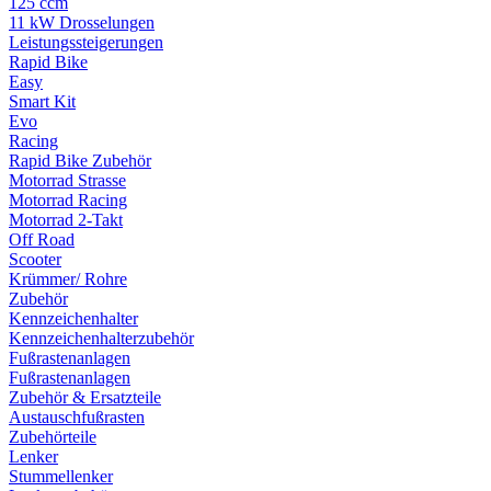
125 ccm
11 kW Drosselungen
Leistungssteigerungen
Rapid Bike
Easy
Smart Kit
Evo
Racing
Rapid Bike Zubehör
Motorrad Strasse
Motorrad Racing
Motorrad 2-Takt
Off Road
Scooter
Krümmer/ Rohre
Zubehör
Kennzeichenhalter
Kennzeichenhalterzubehör
Fußrastenanlagen
Fußrastenanlagen
Zubehör & Ersatzteile
Austauschfußrasten
Zubehörteile
Lenker
Stummellenker