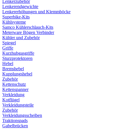
Lenkerzubehör
Lenkerendgewichte
Lenkererhöhungen und Klemmböcke
Superbike-Kits
Kühlsysteme
Samco Kühlerschlauch-Kits
Meterware Bögen Verbinder
Kühler und Zubehör
Spiegel
Griffe
Kurzhubgasgriffe
Sturzprotektoren
Hebel
Bremshebel
Kupplungshebel
Zubehör
Kettenschutz
Kettenspanner
Verkleidung
Kotflügel
Verkleidungsteile
Zubehör
Verkleidungsscheiben
Traktionspads
Gabelbrücken