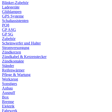
Blinker-Zubehör
Ladegeräte
Glühlampen
GPS Systeme
Schaltassistenten
PQ8
GP ASG
GP SG
Zubehör
Scheinwerfer und Halter
Stromversorgung
Zündkerzen
Zündkabel & Kerzenstecker
Zündkontakte
Ständer
Reifenwärmer
Pflege & Wartung
Werkzeug
Sonstiges
Anbau
Auspuff
Box
Bremse
Elektrik
Fahrwerk