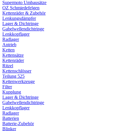
Supermoto Umbausätze
OZ Schmiedefelgen
Kettenräder & Zubehör
Lenkungsdämpfer
Lager & Dichtringe
Gabelwellendichtringe
Lenkkopflager
Radlager
Antrieb
Ketten
Kettensätze
Kettenräder
Ritzel
Kettenschlösser
Teilung 525
Kettenwerkzeuge
Filter
Kupplung
Lager & Dichtringe
Gabelwellendichtringe
Lenkkopflager
Radlager
Batterien
Batterie-Zubehör
Blinker