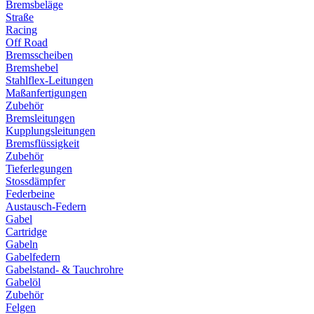
Bremsbeläge
Straße
Racing
Off Road
Bremsscheiben
Bremshebel
Stahlflex-Leitungen
Maßanfertigungen
Zubehör
Bremsleitungen
Kupplungsleitungen
Bremsflüssigkeit
Zubehör
Tieferlegungen
Stossdämpfer
Federbeine
Austausch-Federn
Gabel
Cartridge
Gabeln
Gabelfedern
Gabelstand- & Tauchrohre
Gabelöl
Zubehör
Felgen