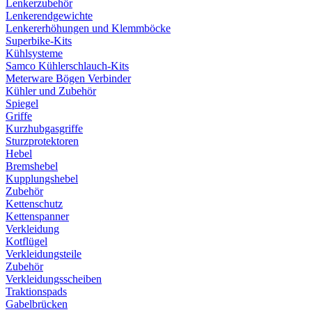
Lenkerzubehör
Lenkerendgewichte
Lenkererhöhungen und Klemmböcke
Superbike-Kits
Kühlsysteme
Samco Kühlerschlauch-Kits
Meterware Bögen Verbinder
Kühler und Zubehör
Spiegel
Griffe
Kurzhubgasgriffe
Sturzprotektoren
Hebel
Bremshebel
Kupplungshebel
Zubehör
Kettenschutz
Kettenspanner
Verkleidung
Kotflügel
Verkleidungsteile
Zubehör
Verkleidungsscheiben
Traktionspads
Gabelbrücken