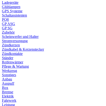
Ladegeräte
Glühlampen
GPS Systeme
Schaltassistenten
PQ8
GP ASG
GP SG
Zubehör
Scheinwerfer und Halter
Stromversorgung
Zündkerzen
Zündkabel & Kerzenstecker
Zündkontakte
Ständer
Reifenwärmer
Pflege & Wartung
Werkzeug
Sonstiges
Anbau
Auspuff
Box
Bremse
Elektrik
Fahrwerk
Leistung