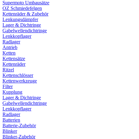
Supermoto Umbausätze
OZ Schmiedefelgen
Kettenräder & Zubehör
Lenkungsdämpfer
Lager & Dichtringe
Gabelwellendichtringe
Lenkkopflager
Radlager
Antrieb
Ketten
Kettensätze
Kettenräder
Ritzel
Kettenschlösser
Kettenwerkzeuge
Filter
Kupplung
Lager & Dichtringe
Gabelwellendichtringe
Lenkkopflager
Radlager
Batterien
Batterie-Zubehör
Blinker
Blinker-Zubehör