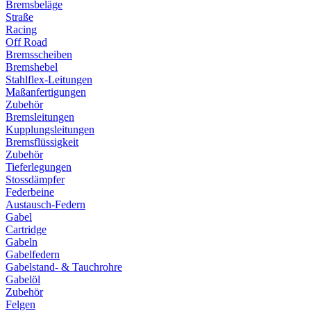
Bremsbeläge
Straße
Racing
Off Road
Bremsscheiben
Bremshebel
Stahlflex-Leitungen
Maßanfertigungen
Zubehör
Bremsleitungen
Kupplungsleitungen
Bremsflüssigkeit
Zubehör
Tieferlegungen
Stossdämpfer
Federbeine
Austausch-Federn
Gabel
Cartridge
Gabeln
Gabelfedern
Gabelstand- & Tauchrohre
Gabelöl
Zubehör
Felgen