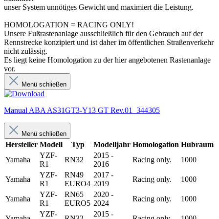
unser System unnötiges Gewicht und maximiert die Leistung.
HOMOLOGATION = RACING ONLY!
Unsere Fußrastenanlage ausschließlich für den Gebrauch auf der
Rennstrecke konzipiert und ist daher im öffentlichen Straßenverkehr
nicht zulässig.
Es liegt keine Homologation zu der hier angebotenen Rastenanlage
vor.
Menü schließen
Manual ABA AS31GT3-Y13 GT Rev.01_344305
Menü schließen
Hersteller
Modell
Typ
Modelljahr
Homologation
Hubraum
YZF-
2015 -
Yamaha
RN32
Racing only.
1000
R1
2016
YZF-
RN49
2017 -
Yamaha
Racing only.
1000
R1
EURO4
2019
YZF-
RN65
2020 -
Yamaha
Racing only.
1000
R1
EURO5
2024
YZF-
2015 -
Yamaha
RN32
Racing only.
1000