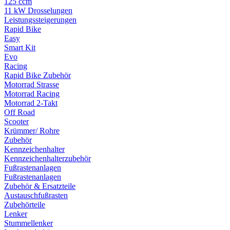
125 ccm
11 kW Drosselungen
Leistungssteigerungen
Rapid Bike
Easy
Smart Kit
Evo
Racing
Rapid Bike Zubehör
Motorrad Strasse
Motorrad Racing
Motorrad 2-Takt
Off Road
Scooter
Krümmer/ Rohre
Zubehör
Kennzeichenhalter
Kennzeichenhalterzubehör
Fußrastenanlagen
Fußrastenanlagen
Zubehör & Ersatzteile
Austauschfußrasten
Zubehörteile
Lenker
Stummellenker