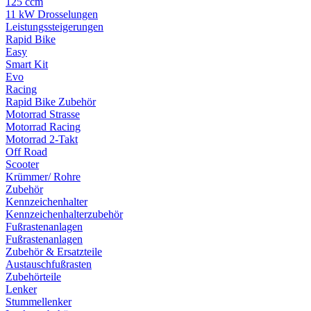
125 ccm
11 kW Drosselungen
Leistungssteigerungen
Rapid Bike
Easy
Smart Kit
Evo
Racing
Rapid Bike Zubehör
Motorrad Strasse
Motorrad Racing
Motorrad 2-Takt
Off Road
Scooter
Krümmer/ Rohre
Zubehör
Kennzeichenhalter
Kennzeichenhalterzubehör
Fußrastenanlagen
Fußrastenanlagen
Zubehör & Ersatzteile
Austauschfußrasten
Zubehörteile
Lenker
Stummellenker