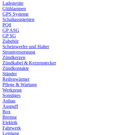
Ladegeräte
Glühlampen
GPS Systeme
Schaltassistenten
PQ8
GP ASG
GP SG
Zubehör
Scheinwerfer und Halter
Stromversorgung
Zündkerzen
Zündkabel & Kerzenstecker
Zündkontakte
Ständer
Reifenwärmer
Pflege & Wartung
Werkzeug
Sonstiges
Anbau
Auspuff
Box
Bremse
Elektrik
Fahrwerk
Leistung