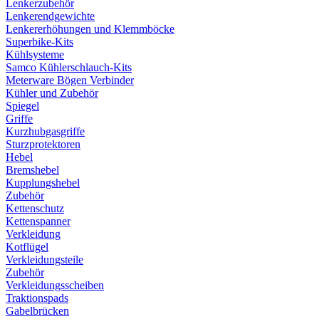
Lenkerzubehör
Lenkerendgewichte
Lenkererhöhungen und Klemmböcke
Superbike-Kits
Kühlsysteme
Samco Kühlerschlauch-Kits
Meterware Bögen Verbinder
Kühler und Zubehör
Spiegel
Griffe
Kurzhubgasgriffe
Sturzprotektoren
Hebel
Bremshebel
Kupplungshebel
Zubehör
Kettenschutz
Kettenspanner
Verkleidung
Kotflügel
Verkleidungsteile
Zubehör
Verkleidungsscheiben
Traktionspads
Gabelbrücken