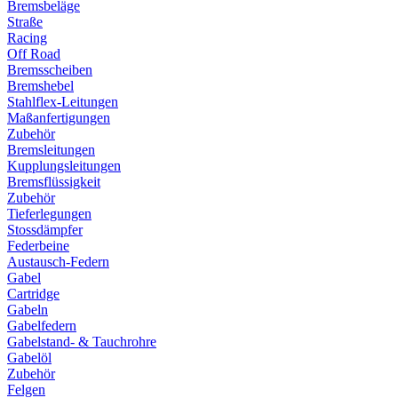
Bremsbeläge
Straße
Racing
Off Road
Bremsscheiben
Bremshebel
Stahlflex-Leitungen
Maßanfertigungen
Zubehör
Bremsleitungen
Kupplungsleitungen
Bremsflüssigkeit
Zubehör
Tieferlegungen
Stossdämpfer
Federbeine
Austausch-Federn
Gabel
Cartridge
Gabeln
Gabelfedern
Gabelstand- & Tauchrohre
Gabelöl
Zubehör
Felgen