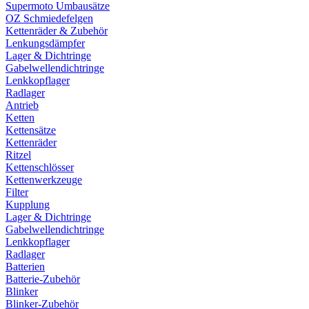
Supermoto Umbausätze
OZ Schmiedefelgen
Kettenräder & Zubehör
Lenkungsdämpfer
Lager & Dichtringe
Gabelwellendichtringe
Lenkkopflager
Radlager
Antrieb
Ketten
Kettensätze
Kettenräder
Ritzel
Kettenschlösser
Kettenwerkzeuge
Filter
Kupplung
Lager & Dichtringe
Gabelwellendichtringe
Lenkkopflager
Radlager
Batterien
Batterie-Zubehör
Blinker
Blinker-Zubehör