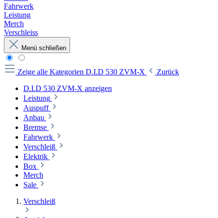
Fahrwerk
Leistung
Merch
Verschleiss
Menü schließen
Zeige alle Kategorien
D.I.D 530 ZVM-X
Zurück
D.I.D 530 ZVM-X anzeigen
Leistung
Auspuff
Anbau
Bremse
Fahrwerk
Verschleiß
Elektrik
Box
Merch
Sale
Verschleiß