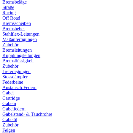
Bremsbeläge
Straße
Racing
Off Road
Bremsscheiben
Bremshebel
Stahlflex-Leitungen
Maßanfertigungen
Zubehör
Bremsleitungen
Kupplungsleitungen
Bremsflüssigkeit
Zubehör
Tieferlegungen
Stossdämpfer
Federbeine
Austausch-Federn
Gabel
Cartridge
Gabeln
Gabelfedern
Gabelstand- & Tauchrohre
Gabelöl
Zubehör
Felgen