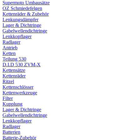
Supermoto Umbausätze
OZ Schmiedefelgen
Kettenräder & Zubehör
Lenkungsdämpfer
Lager & Dichtringe
Gabelwellendichtringe
Lenkkopflager
Radlager
Antrieb
Ketten
Teilung 530
D.I.D 530 ZVM-X
Kettensätze
Kettenräder
Ritzel
Kettenschlösser
Kettenwerkzeuge
Filter
Kupplung
Lager & Dichtringe
Gabelwellendichtringe
Lenkkopflager
Radlager
Batterien
Batterie-Zubehör