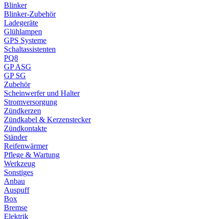
Blinker
Blinker-Zubehör
Ladegeräte
Glühlampen
GPS Systeme
Schaltassistenten
PQ8
GP ASG
GP SG
Zubehör
Scheinwerfer und Halter
Stromversorgung
Zündkerzen
Zündkabel & Kerzenstecker
Zündkontakte
Ständer
Reifenwärmer
Pflege & Wartung
Werkzeug
Sonstiges
Anbau
Auspuff
Box
Bremse
Elektrik