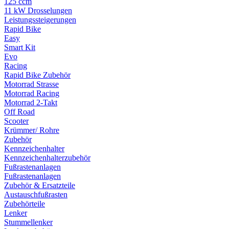
125 ccm
11 kW Drosselungen
Leistungssteigerungen
Rapid Bike
Easy
Smart Kit
Evo
Racing
Rapid Bike Zubehör
Motorrad Strasse
Motorrad Racing
Motorrad 2-Takt
Off Road
Scooter
Krümmer/ Rohre
Zubehör
Kennzeichenhalter
Kennzeichenhalterzubehör
Fußrastenanlagen
Fußrastenanlagen
Zubehör & Ersatzteile
Austauschfußrasten
Zubehörteile
Lenker
Stummellenker