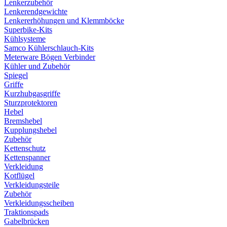
Lenkerzubehör
Lenkerendgewichte
Lenkererhöhungen und Klemmböcke
Superbike-Kits
Kühlsysteme
Samco Kühlerschlauch-Kits
Meterware Bögen Verbinder
Kühler und Zubehör
Spiegel
Griffe
Kurzhubgasgriffe
Sturzprotektoren
Hebel
Bremshebel
Kupplungshebel
Zubehör
Kettenschutz
Kettenspanner
Verkleidung
Kotflügel
Verkleidungsteile
Zubehör
Verkleidungsscheiben
Traktionspads
Gabelbrücken