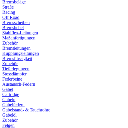
Bremsbeläge
Straße
Racing
Off Road
Bremsscheiben
Bremshebel
Stahlflex-Leitungen
Maßanfertigungen
Zubehör
Bremsleitungen
Kupplungsleitungen
Bremsflüssigkeit
Zubehör
Tieferlegungen
Stossdämpfer
Federbeine
Austausch-Federn
Gabel
Cartridge
Gabeln
Gabelfedern
Gabelstand- & Tauchrohre
Gabelöl
Zubehör
Felgen