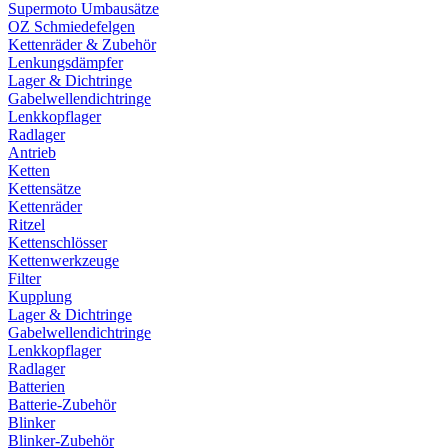
Supermoto Umbausätze
OZ Schmiedefelgen
Kettenräder & Zubehör
Lenkungsdämpfer
Lager & Dichtringe
Gabelwellendichtringe
Lenkkopflager
Radlager
Antrieb
Ketten
Kettensätze
Kettenräder
Ritzel
Kettenschlösser
Kettenwerkzeuge
Filter
Kupplung
Lager & Dichtringe
Gabelwellendichtringe
Lenkkopflager
Radlager
Batterien
Batterie-Zubehör
Blinker
Blinker-Zubehör