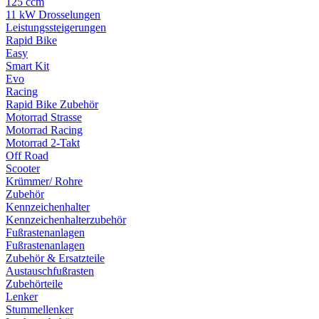
125 ccm
11 kW Drosselungen
Leistungssteigerungen
Rapid Bike
Easy
Smart Kit
Evo
Racing
Rapid Bike Zubehör
Motorrad Strasse
Motorrad Racing
Motorrad 2-Takt
Off Road
Scooter
Krümmer/ Rohre
Zubehör
Kennzeichenhalter
Kennzeichenhalterzubehör
Fußrastenanlagen
Fußrastenanlagen
Zubehör & Ersatzteile
Austauschfußrasten
Zubehörteile
Lenker
Stummellenker