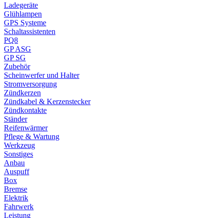
Ladegeräte
Glühlampen
GPS Systeme
Schaltassistenten
PQ8
GP ASG
GP SG
Zubehör
Scheinwerfer und Halter
Stromversorgung
Zündkerzen
Zündkabel & Kerzenstecker
Zündkontakte
Ständer
Reifenwärmer
Pflege & Wartung
Werkzeug
Sonstiges
Anbau
Auspuff
Box
Bremse
Elektrik
Fahrwerk
Leistung