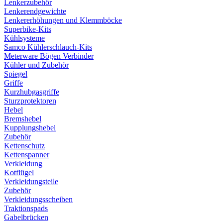
Lenkerzubehör
Lenkerendgewichte
Lenkererhöhungen und Klemmböcke
Superbike-Kits
Kühlsysteme
Samco Kühlerschlauch-Kits
Meterware Bögen Verbinder
Kühler und Zubehör
Spiegel
Griffe
Kurzhubgasgriffe
Sturzprotektoren
Hebel
Bremshebel
Kupplungshebel
Zubehör
Kettenschutz
Kettenspanner
Verkleidung
Kotflügel
Verkleidungsteile
Zubehör
Verkleidungsscheiben
Traktionspads
Gabelbrücken