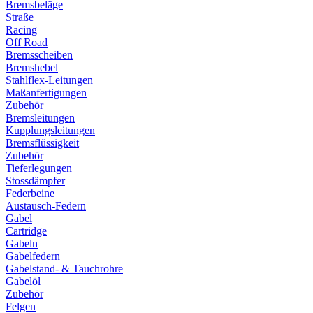
Bremsbeläge
Straße
Racing
Off Road
Bremsscheiben
Bremshebel
Stahlflex-Leitungen
Maßanfertigungen
Zubehör
Bremsleitungen
Kupplungsleitungen
Bremsflüssigkeit
Zubehör
Tieferlegungen
Stossdämpfer
Federbeine
Austausch-Federn
Gabel
Cartridge
Gabeln
Gabelfedern
Gabelstand- & Tauchrohre
Gabelöl
Zubehör
Felgen