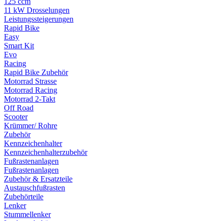
125 ccm
11 kW Drosselungen
Leistungssteigerungen
Rapid Bike
Easy
Smart Kit
Evo
Racing
Rapid Bike Zubehör
Motorrad Strasse
Motorrad Racing
Motorrad 2-Takt
Off Road
Scooter
Krümmer/ Rohre
Zubehör
Kennzeichenhalter
Kennzeichenhalterzubehör
Fußrastenanlagen
Fußrastenanlagen
Zubehör & Ersatzteile
Austauschfußrasten
Zubehörteile
Lenker
Stummellenker