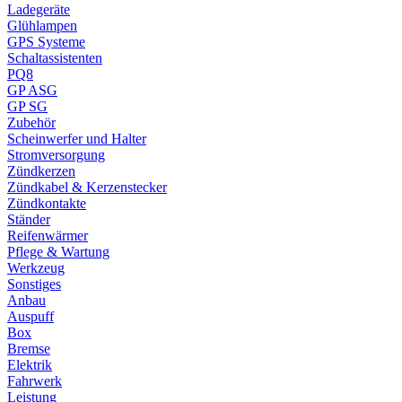
Ladegeräte
Glühlampen
GPS Systeme
Schaltassistenten
PQ8
GP ASG
GP SG
Zubehör
Scheinwerfer und Halter
Stromversorgung
Zündkerzen
Zündkabel & Kerzenstecker
Zündkontakte
Ständer
Reifenwärmer
Pflege & Wartung
Werkzeug
Sonstiges
Anbau
Auspuff
Box
Bremse
Elektrik
Fahrwerk
Leistung