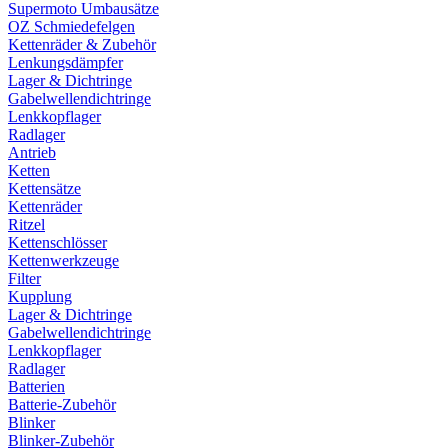
Supermoto Umbausätze
OZ Schmiedefelgen
Kettenräder & Zubehör
Lenkungsdämpfer
Lager & Dichtringe
Gabelwellendichtringe
Lenkkopflager
Radlager
Antrieb
Ketten
Kettensätze
Kettenräder
Ritzel
Kettenschlösser
Kettenwerkzeuge
Filter
Kupplung
Lager & Dichtringe
Gabelwellendichtringe
Lenkkopflager
Radlager
Batterien
Batterie-Zubehör
Blinker
Blinker-Zubehör