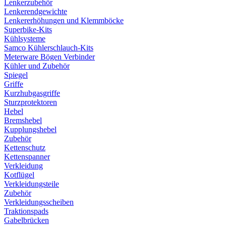
Lenkerzubehör
Lenkerendgewichte
Lenkererhöhungen und Klemmböcke
Superbike-Kits
Kühlsysteme
Samco Kühlerschlauch-Kits
Meterware Bögen Verbinder
Kühler und Zubehör
Spiegel
Griffe
Kurzhubgasgriffe
Sturzprotektoren
Hebel
Bremshebel
Kupplungshebel
Zubehör
Kettenschutz
Kettenspanner
Verkleidung
Kotflügel
Verkleidungsteile
Zubehör
Verkleidungsscheiben
Traktionspads
Gabelbrücken