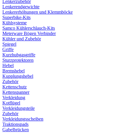
Lenkerzubehör
Lenkerendgewichte
Lenkererhöhungen und Klemmböcke
Superbike-Kits
Kühlsysteme
Samco Kühlerschlauch-Kits
Meterware Bögen Verbinder
Kühler und Zubehör
Spiegel
Griffe
Kurzhubgasgriffe
Sturzprotektoren
Hebel
Bremshebel
Kupplungshebel
Zubehör
Kettenschutz
Kettenspanner
Verkleidung
Kotflügel
Verkleidungsteile
Zubehör
Verkleidungsscheiben
Traktionspads
Gabelbrücken