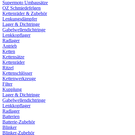
Supermoto Umbausätze
OZ Schmiedefelgen
Kettenräder & Zubehör
Lenkungsdämpfer
Lager & Dichtringe
Gabelwellendichtringe
Lenkkopflager
Radlager
Antrieb
Ketten
Kettensätze
Kettenräder
Ritzel
Kettenschlösser
Kettenwerkzeuge
Filter
Kupplung
Lager & Dichtringe
Gabelwellendichtringe
Lenkkopflager
Radlager
Batterien
Batterie-Zubehör
Blinker
Blinker-Zubehör