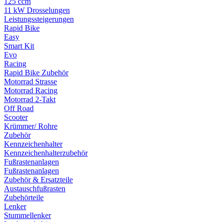
125 ccm
11 kW Drosselungen
Leistungssteigerungen
Rapid Bike
Easy
Smart Kit
Evo
Racing
Rapid Bike Zubehör
Motorrad Strasse
Motorrad Racing
Motorrad 2-Takt
Off Road
Scooter
Krümmer/ Rohre
Zubehör
Kennzeichenhalter
Kennzeichenhalterzubehör
Fußrastenanlagen
Fußrastenanlagen
Zubehör & Ersatzteile
Austauschfußrasten
Zubehörteile
Lenker
Stummellenker