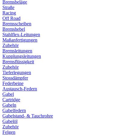
Bremsbeläge
Straße
Racing
Off Road
Bremsscheiben
Bremshebel
Stahlflex-Leitungen
Maßanfertigungen
Zubehör
Bremsleitungen
Kupplungsleitungen
Bremsflüssigkeit
Zubehör
Tieferlegungen
Stossdämpfer
Federbeine
Austausch-Federn
Gabel
Cartridge
Gabeln
Gabelfedern
Gabelstand- & Tauchrohre
Gabelöl
Zubehör
Felgen