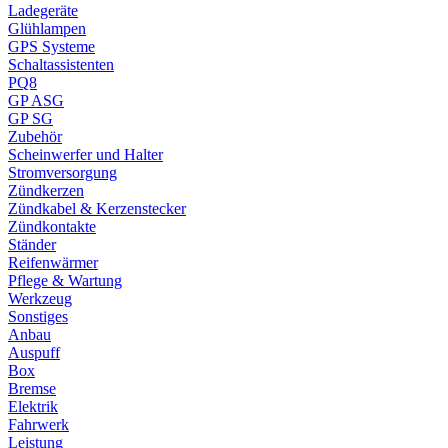
Ladegeräte
Glühlampen
GPS Systeme
Schaltassistenten
PQ8
GP ASG
GP SG
Zubehör
Scheinwerfer und Halter
Stromversorgung
Zündkerzen
Zündkabel & Kerzenstecker
Zündkontakte
Ständer
Reifenwärmer
Pflege & Wartung
Werkzeug
Sonstiges
Anbau
Auspuff
Box
Bremse
Elektrik
Fahrwerk
Leistung