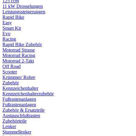
125 ccm
11 kW Drosselungen
Leistungssteigerungen
Rapid Bike
Easy
Smart Kit
Evo
Racing
Rapid Bike Zubehör
Motorrad Strasse
Motorrad Racing
Motorrad 2-Takt
Off Road
Scooter
Krümmer/ Rohre
Zubehör
Kennzeichenhalter
Kennzeichenhalterzubehör
Fußrastenanlagen
Fußrastenanlagen
Zubehör & Ersatzteile
Austauschfußrasten
Zubehörteile
Lenker
Stummellenker