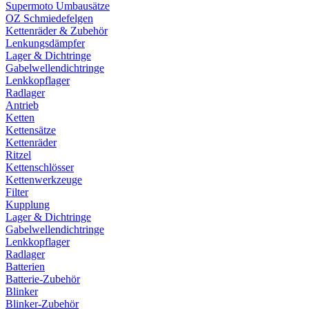
Supermoto Umbausätze
OZ Schmiedefelgen
Kettenräder & Zubehör
Lenkungsdämpfer
Lager & Dichtringe
Gabelwellendichtringe
Lenkkopflager
Radlager
Antrieb
Ketten
Kettensätze
Kettenräder
Ritzel
Kettenschlösser
Kettenwerkzeuge
Filter
Kupplung
Lager & Dichtringe
Gabelwellendichtringe
Lenkkopflager
Radlager
Batterien
Batterie-Zubehör
Blinker
Blinker-Zubehör