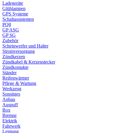
Ladegeräte
Glühlampen
GPS Systeme
Schaltassistenten
PQ8
GP ASG
GP SG
Zubehör
Scheinwerfer und Halter
Stromversorgung
Zündkerzen
Zündkabel & Kerzenstecker
Zündkontakte
Ständer
Reifenwärmer
Pflege & Wartung
Werkzeug
Sonstiges
Anbau
Auspuff
Box
Bremse
Elektrik
Fahrwerk
Leistung