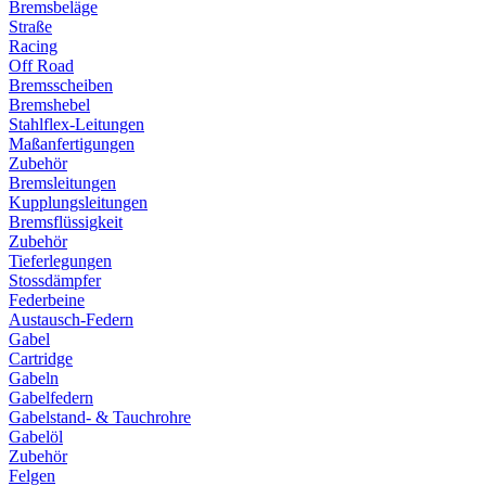
Bremsbeläge
Straße
Racing
Off Road
Bremsscheiben
Bremshebel
Stahlflex-Leitungen
Maßanfertigungen
Zubehör
Bremsleitungen
Kupplungsleitungen
Bremsflüssigkeit
Zubehör
Tieferlegungen
Stossdämpfer
Federbeine
Austausch-Federn
Gabel
Cartridge
Gabeln
Gabelfedern
Gabelstand- & Tauchrohre
Gabelöl
Zubehör
Felgen