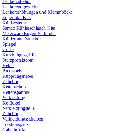
Lenkerzubehör
Lenkerendgewichte
Lenkererhöhungen und Klemmböcke
Superbike-Kits
Kühlsysteme
Samco Kühlerschlauch-Kits
Meterware Bögen Verbinder
Kühler und Zubehör
Spiegel
Griffe
Kurzhubgasgriffe
Sturzprotektoren
Hebel
Bremshebel
Kupplungshebel
Zubehör
Kettenschutz
Kettenspanner
Verkleidung
Kotflügel
Verkleidungsteile
Zubehör
Verkleidungsscheiben
Traktionspads
Gabelbrücken