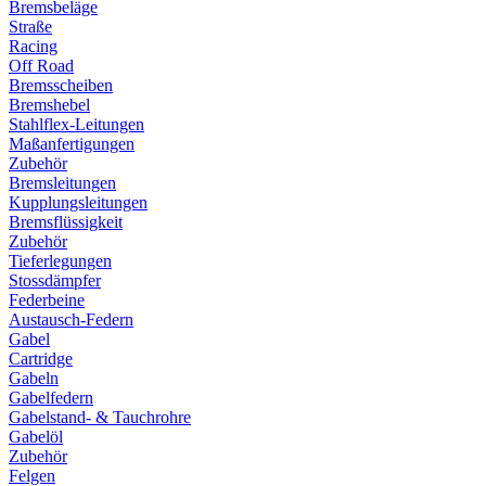
Bremsbeläge
Straße
Racing
Off Road
Bremsscheiben
Bremshebel
Stahlflex-Leitungen
Maßanfertigungen
Zubehör
Bremsleitungen
Kupplungsleitungen
Bremsflüssigkeit
Zubehör
Tieferlegungen
Stossdämpfer
Federbeine
Austausch-Federn
Gabel
Cartridge
Gabeln
Gabelfedern
Gabelstand- & Tauchrohre
Gabelöl
Zubehör
Felgen