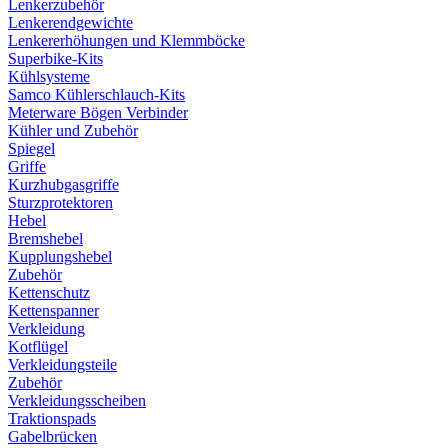
Lenkerzubehör
Lenkerendgewichte
Lenkererhöhungen und Klemmböcke
Superbike-Kits
Kühlsysteme
Samco Kühlerschlauch-Kits
Meterware Bögen Verbinder
Kühler und Zubehör
Spiegel
Griffe
Kurzhubgasgriffe
Sturzprotektoren
Hebel
Bremshebel
Kupplungshebel
Zubehör
Kettenschutz
Kettenspanner
Verkleidung
Kotflügel
Verkleidungsteile
Zubehör
Verkleidungsscheiben
Traktionspads
Gabelbrücken