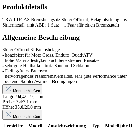
Produktdetails
TRW LUCAS Bremsbelagsatz Sinter Offroad, Belagmischung aus
Sintermetall, (mit ABE),1 Satz = 1 Paar (für einen Bremssattel)
Allgemeine Beschreibung
Sinter Offroad SI Bremsbeläge:
- konzipiert für Moto Cross, Enduro, Quad/ATV
- hohe Materialfestigkeit auch bei extremen Einsätzen
- sehr gute Haltbarkeit trotz Sand und Schlamm
- Fading-freies Bremsen
- hervorragendes Nassbremsverhalten, sehr gute Performance unter
trockenen/kühlen/warmen Bedingungen
Menü schließen
Länge: 94,4/119,1 mm
Breite: 7,4/7,1 mm
Höhe: 35,8/26,0 mm
Menü schließen
Hersteller
Modell
Zusatzbezeichnung
Typ
Modelljahr
H