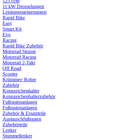
125 ccm
11 kW Drosselungen
Leistungssteigerungen
Rapid Bike
Easy
Smart Kit
Evo
Racing
Rapid Bike Zubehör
Motorrad Strasse
Motorrad Racing
Motorrad 2-Takt
Off Road
Scooter
Krümmer/ Rohre
Zubehör
Kennzeichenhalter
Kennzeichenhalterzubehör
Fußrastenanlagen
Fußrastenanlagen
Zubehör & Ersatzteile
Austauschfußrasten
Zubehörteile
Lenker
Stummellenker