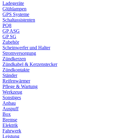
Ladegeräte
Glühlampen
GPS Systeme
Schaltassistenten
PQ8
GP ASG
GP SG
Zubehör
Scheinwerfer und Halter
Stromversorgung
Zündkerzen
Zündkabel & Kerzenstecker
Zündkontakte
Ständer
Reifenwärmer
Pflege & Wartung
Werkzeug
Sonstiges
Anbau
Auspuff
Box
Bremse
Elektrik
Fahrwerk
Leistung