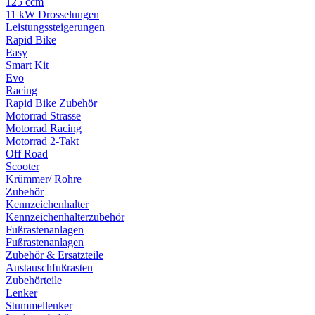
125 ccm
11 kW Drosselungen
Leistungssteigerungen
Rapid Bike
Easy
Smart Kit
Evo
Racing
Rapid Bike Zubehör
Motorrad Strasse
Motorrad Racing
Motorrad 2-Takt
Off Road
Scooter
Krümmer/ Rohre
Zubehör
Kennzeichenhalter
Kennzeichenhalterzubehör
Fußrastenanlagen
Fußrastenanlagen
Zubehör & Ersatzteile
Austauschfußrasten
Zubehörteile
Lenker
Stummellenker