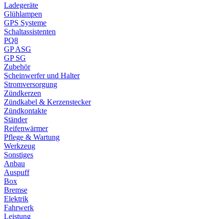
Ladegeräte
Glühlampen
GPS Systeme
Schaltassistenten
PQ8
GP ASG
GP SG
Zubehör
Scheinwerfer und Halter
Stromversorgung
Zündkerzen
Zündkabel & Kerzenstecker
Zündkontakte
Ständer
Reifenwärmer
Pflege & Wartung
Werkzeug
Sonstiges
Anbau
Auspuff
Box
Bremse
Elektrik
Fahrwerk
Leistung