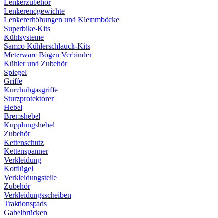
Lenkerzubehör
Lenkerendgewichte
Lenkererhöhungen und Klemmböcke
Superbike-Kits
Kühlsysteme
Samco Kühlerschlauch-Kits
Meterware Bögen Verbinder
Kühler und Zubehör
Spiegel
Griffe
Kurzhubgasgriffe
Sturzprotektoren
Hebel
Bremshebel
Kupplungshebel
Zubehör
Kettenschutz
Kettenspanner
Verkleidung
Kotflügel
Verkleidungsteile
Zubehör
Verkleidungsscheiben
Traktionspads
Gabelbrücken