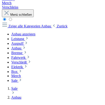
Merch
Verschleiss
Menü schließen
Zeige alle Kategorien
Anbau
Zurück
Anbau anzeigen
Leistung
Auspuff
Anbau
Bremse
Fahrwerk
Verschleiß
Elektrik
Box
Merch
Sale
Sale
Anbau