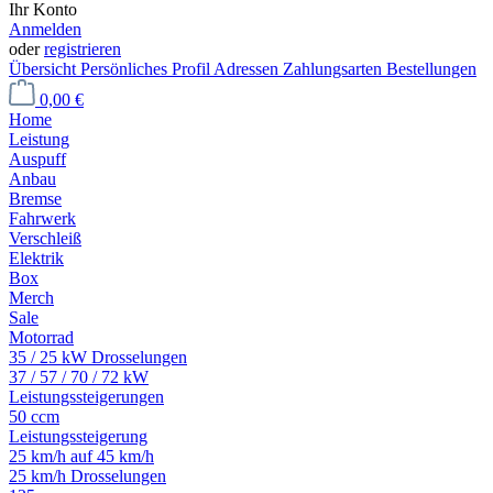
Ihr Konto
Anmelden
oder
registrieren
Übersicht
Persönliches Profil
Adressen
Zahlungsarten
Bestellungen
0,00 €
Home
Leistung
Auspuff
Anbau
Bremse
Fahrwerk
Verschleiß
Elektrik
Box
Merch
Sale
Motorrad
35 / 25 kW Drosselungen
37 / 57 / 70 / 72 kW
Leistungssteigerungen
50 ccm
Leistungssteigerung
25 km/h auf 45 km/h
25 km/h Drosselungen