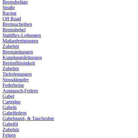
Bremsbeläge
Straße
Racing
Off Road
Bremsscheiben
Bremshebel
Stahlflex-Leitungen
Maßanfertigungen
Zubehör
Bremsleitungen
Kupplungsleitungen
Bremsflüssigkeit
Zubehör
Tieferlegungen
Stossdämpfer
Federbeine
Austausch-Federn
Gabel
Cartridge
Gabeln
Gabelfedern
Gabelstand- & Tauchrohre
Gabelöl
Zubehör
Felgen