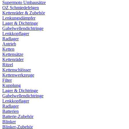
Supermoto Umbausätze
OZ Schmiedefelgen
Kettenräder & Zubehör
Lenkungsdämpfer
Lager & Dichtringe
Gabelwellendichtringe
Lenkkopflager
Radlager
Antrieb
Ketten
Kettensätze
Kettenräder
Ritzel
Kettenschlösser
Kettenwerkzeuge
Filter
Kupplung
Lager & Dichtringe
Gabelwellendichtringe
Lenkkopflager
Radlager
Batterien
Batterie-Zubehör
Blinker
Blinker-Zubehör