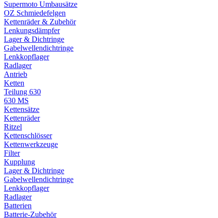
Supermoto Umbausätze
OZ Schmiedefelgen
Kettenräder & Zubehör
Lenkungsdämpfer
Lager & Dichtringe
Gabelwellendichtringe
Lenkkopflager
Radlager
Antrieb
Ketten
Teilung 630
630 MS
Kettensätze
Kettenräder
Ritzel
Kettenschlösser
Kettenwerkzeuge
Filter
Kupplung
Lager & Dichtringe
Gabelwellendichtringe
Lenkkopflager
Radlager
Batterien
Batterie-Zubehör