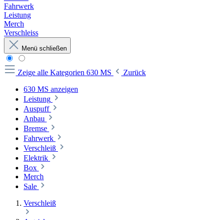
Fahrwerk
Leistung
Merch
Verschleiss
Menü schließen
Zeige alle Kategorien
630 MS
Zurück
630 MS anzeigen
Leistung
Auspuff
Anbau
Bremse
Fahrwerk
Verschleiß
Elektrik
Box
Merch
Sale
Verschleiß