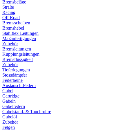
Bremsbeläge
Straße
Racing
Off Road
Bremsscheiben
Bremshebel
Stahlflex-Leitungen
Maßanfertigungen
Zubehör
Bremsleitungen
Kupplungsleitungen
Bremsflüssigkeit
Zubehör
Tieferlegungen
Stossdämpfer
Federbeine
Austausch-Federn
Gabel
Cartridge
Gabeln
Gabelfedern
Gabelstand- & Tauchrohre
Gabelöl
Zubehör
Felgen