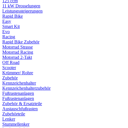
125 ccm
11 kW Drosselungen
Leistungssteigerungen
Rapid Bike
Easy
Smart Kit
Evo
Racing
Rapid Bike Zubehör
Motorrad Strasse
Motorrad Racing
Motorrad 2-Takt
Off Road
Scooter
Krümmer/ Rohre
Zubehör
Kennzeichenhalter
Kennzeichenhalterzubehör
Fußrastenanlagen
Fußrastenanlagen
Zubehör & Ersatzteile
Austauschfußrasten
Zubehörteile
Lenker
Stummellenker