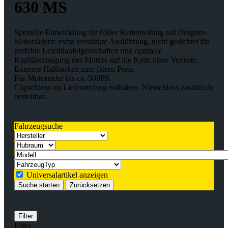
630 MS
Spezielle Entwicklung für 630er Kettenteilung auf Dragster-
Motorrädern: extra verstärkte Ausführung, nicht gedichtet für
perfekte Leichtlaufeigenschaften und optimale
Kraftübertragung des Motors auf die Kette ohne Verluste.
Extreme Haltbarkeit zum fairen Preis.
Für Motorräder bis ca. 500PS.
Clipschloss im Lieferumfang enthalten. Nietschloss zusätzlich
bestellbar.
Fahrzeugsuche
Universalartikel anzeigen
Suche starten
Zurücksetzen
Filter
Filter