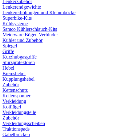
Lenkerzubehör
Lenkerendgewichte
Lenkererhöhungen und Klemmböcke
Superbike-Kits
Kühlsysteme
Samco Kühlerschlauch-Kits
Meterware Bögen Verbinder
Kühler und Zubehör
Spiegel
Griffe
Kurzhubgasgriffe
Sturzprotektoren
Hebel
Bremshebel
Kupplungshebel
Zubehör
Kettenschutz
Kettenspanner
Verkleidung
Kotflügel
Verkleidungsteile
Zubehör
Verkleidungsscheiben
Traktionspads
Gabelbrücken