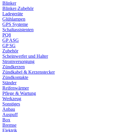
Blinker
Blinker-Zubehör
Ladegeräte
Glühlampen
GPS Systeme
Schaltassistenten
PQ8
GP ASG
GP SG
Zubehör
Scheinwerfer und Halter
Stromversorgung
Zündkerzen
Zündkabel & Kerzenstecker
Zündkontakte
Ständer
Reifenwärmer
Pflege & Wartung
Werkzeug
Sonstiges
Anbau
Auspuff
Box
Bremse
Elektrik