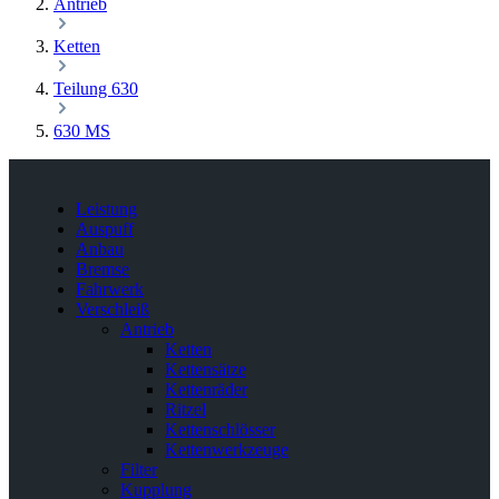
Antrieb
Ketten
Teilung 630
630 MS
Leistung
Auspuff
Anbau
Bremse
Fahrwerk
Verschleiß
Antrieb
Ketten
Kettensätze
Kettenräder
Ritzel
Kettenschlösser
Kettenwerkzeuge
Filter
Kupplung